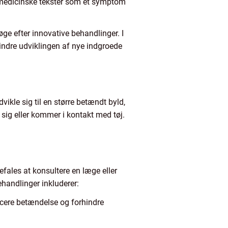
e medicinske tekster som et symptom
ge efter innovative behandlinger. I
indre udviklingen af nye indgroede
ikle sig til en større betændt byld,
ig eller kommer i kontakt med tøj.
efales at konsultere en læge eller
ehandlinger inkluderer:
ducere betændelse og forhindre