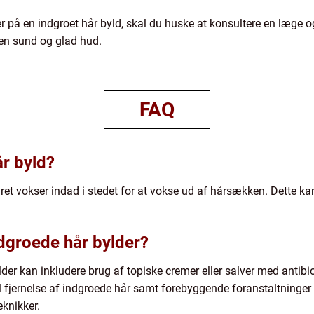
på en indgroet hår byld, skal du huske at konsultere en læge o
en sund og glad hud.
FAQ
år byld?
året vokser indad i stedet for at vokse ud af hårsækken. Dette k
dgroede hår bylder?
er kan inkludere brug af topiske cremer eller salver med antibio
til fjernelse af indgroede hår samt forebyggende foranstaltning
knikker.