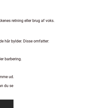
enes retning eller brug af voks.
de hår bylder. Disse omfatter:
er barbering.
komme ud.
an du se