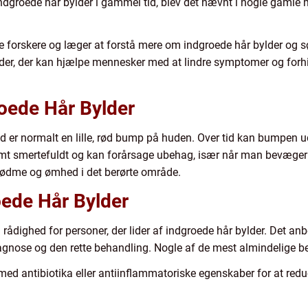
ndgroede hår bylder i gammel tid, blev det nævnt i nogle gaml
e forskere og læger at forstå mere om indgroede hår bylder og sø
eder, der kan hjælpe mennesker med at lindre symptomer og forh
oede Hår Bylder
ld er normalt en lille, rød bump på huden. Over tid kan bumpen udv
mt smertefuldt og kan forårsage ubehag, især når man bevæger s
rødme og ømhed i det berørte område.
oede Hår Bylder
 rådighed for personer, der lider af indgroede hår bylder. Det anb
iagnose og den rette behandling. Nogle af de mest almindelige b
 med antibiotika eller antiinflammatoriske egenskaber for at re