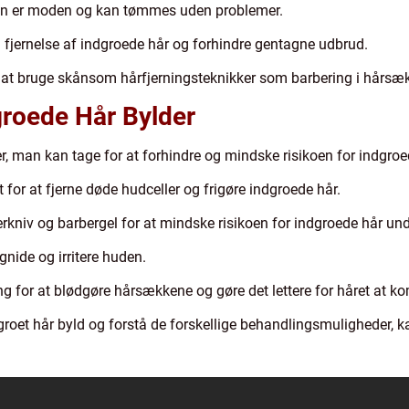
den er moden og kan tømmes uden problemer.
il fjernelse af indgroede hår og forhindre gentagne udbrud.
at bruge skånsom hårfjerningsteknikker som barbering i hårsækk
groede Hår Bylder
er, man kan tage for at forhindre og mindske risikoen for indgroe
for at fjerne døde hudceller og frigøre indgroede hår.
erkniv og barbergel for at mindske risikoen for indgroede hår und
nide og irritere huden.
g for at blødgøre hårsækkene og gøre det lettere for håret at 
groet hår byld og forstå de forskellige behandlingsmuligheder, k