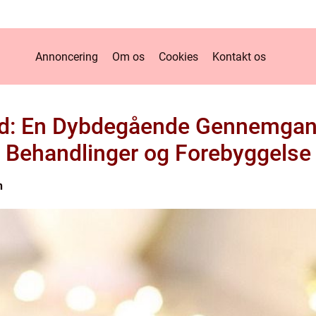
Annoncering
Om os
Cookies
Kontakt os
yld: En Dybdegående Gennemgan
Behandlinger og Forebyggelse
n