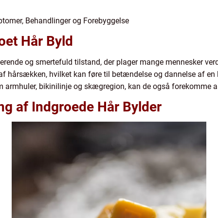
mptomer, Behandlinger og Forebyggelse
roet Hår Byld
terende og smertefuld tilstand, der plager mange mennesker verde
 af hårsækken, hvilket kan føre til betændelse og dannelse af en
m armhuler, bikinilinje og skægregion, kan de også forekomme a
g af Indgroede Hår Bylder