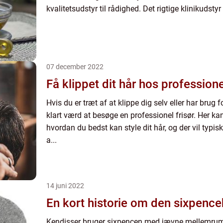
kvalitetsudstyr til rådighed. Det rigtige klinikudstyr 
07 december 2022
Få klippet dit hår hos professione
Hvis du er træt af at klippe dig selv eller har brug fo
klart værd at besøge en professionel frisør. Her kan
hvordan du bedst kan style dit hår, og der vil typi
a...
14 juni 2022
En kort historie om den sixpence
Kendisser bruger sixpencen med jævne mellemrum