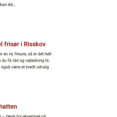
kan ikk...
l frisør i Risskov
r en ny frisure, så er det helt
 du få råd og vejledning til,
sk også være et bredt udvalg
hatten
 – tænk for eksempel på