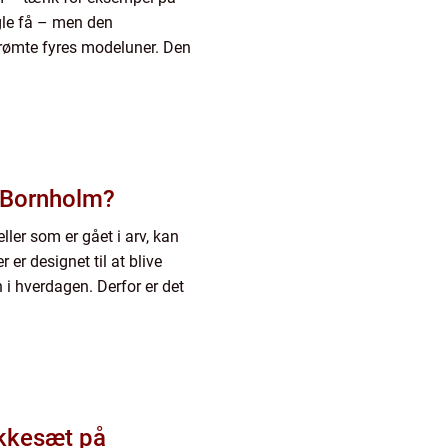
gle få – men den
erømte fyres modeluner. Den
 Bornholm?
ler som er gået i arv, kan
er designet til at blive
 i hverdagen. Derfor er det
akkesæt på