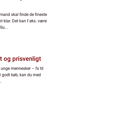
 mand skal finde de fineste
t klar. Det kan f.eks. være
lu...
 og prisvenligt
 unge mennesker – fx til
et godt køb, kan du med
.