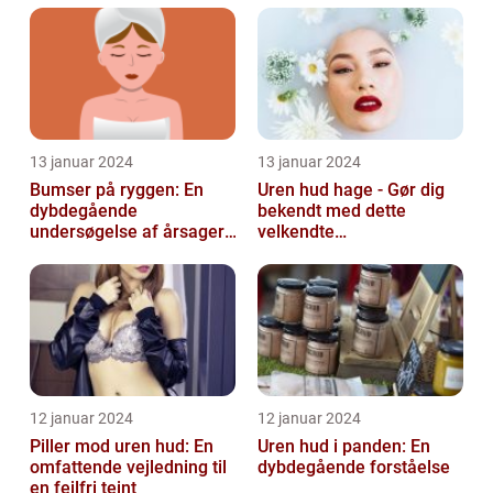
forebyggelse
13 januar 2024
13 januar 2024
Bumser på ryggen: En
Uren hud hage - Gør dig
dybdegående
bekendt med dette
undersøgelse af årsager,
velkendte
behandlinger og
skønhedsproblem
forebyggelse
12 januar 2024
12 januar 2024
Piller mod uren hud: En
Uren hud i panden: En
omfattende vejledning til
dybdegående forståelse
en fejlfri teint