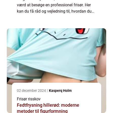
værd at besøge en professionel frisør. Her
kan du få råd og vejledning til, hvordan du
bedst kan style dit hår, og der vil typisk også
være et bredt udvalg a...
02 december 2024
Kasperq Holm
Frisør risskov
Fedtfrysning hillerød: moderne
metoder til figurformning