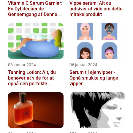
Vitamin C Serum Garnier:
Vippe serum: Alt du
En Dybdegående
behøver at vide om dette
Gennemgang af Denne
mirakelprodukt
Skønheds- og
Kosmetikfavorit
06 januar 2024
06 januar 2024
Tanning Lotion: Alt, du
Serum til øjenvipper -
behøver at vide for at
Opnå smukke og lange
opnå den perfekte
vipper
solbrune kulør