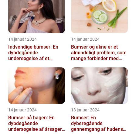
14 januar 2024
14 januar 2024
Indvendige bumser: En
Bumser og akne er et
dybdegående
almindeligt problem, som
undersøgelse af et
mange forbinder med
almindeligt problem
teenageårene
14 januar 2024
13 januar 2024
Bumser på hagen: En
Bumser: En
dybdegående
dyberegående
undersøgelse af årsager,
gennemgang af hudens
behandling og
udfordringer