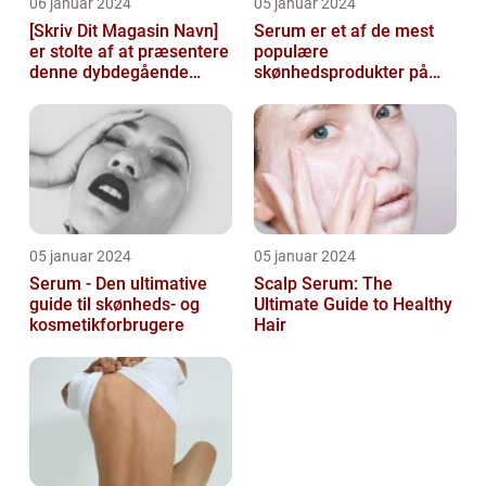
06 januar 2024
05 januar 2024
[Skriv Dit Magasin Navn]
Serum er et af de mest
er stolte af at præsentere
populære
denne dybdegående
skønhedsprodukter på
artikel om serum til ansigt
markedet i dag, og serum
ansigt er en vigtig de...
05 januar 2024
05 januar 2024
Serum - Den ultimative
Scalp Serum: The
guide til skønheds- og
Ultimate Guide to Healthy
kosmetikforbrugere
Hair