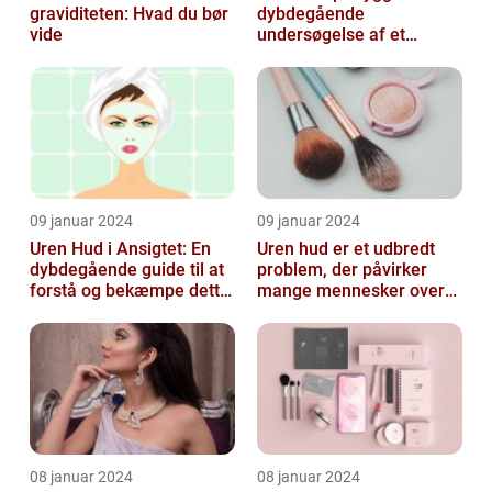
graviditeten: Hvad du bør
dybdegående
vide
undersøgelse af et
almindeligt, men
undertiden overset
skønhedspr...
09 januar 2024
09 januar 2024
Uren Hud i Ansigtet: En
Uren hud er et udbredt
dybdegående guide til at
problem, der påvirker
forstå og bekæmpe dette
mange mennesker over
almindelige problem
hele verden
08 januar 2024
08 januar 2024