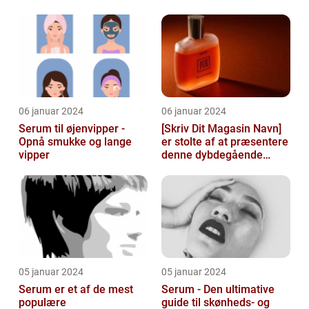
solbrune kulør
06 januar 2024
06 januar 2024
Serum til øjenvipper -
[Skriv Dit Magasin Navn]
Opnå smukke og lange
er stolte af at præsentere
vipper
denne dybdegående
artikel om serum til ansigt
05 januar 2024
05 januar 2024
Serum er et af de mest
Serum - Den ultimative
populære
guide til skønheds- og