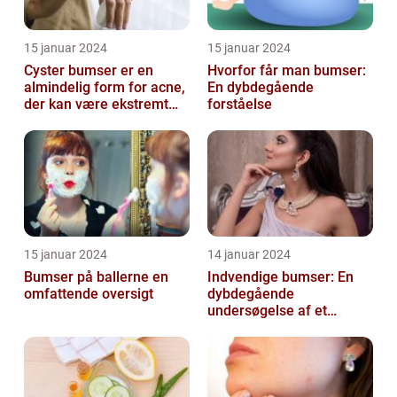
15 januar 2024
15 januar 2024
Cyster bumser er en
Hvorfor får man bumser:
almindelig form for acne,
En dybdegående
der kan være ekstremt
forståelse
frustrerende og
belastende for d...
15 januar 2024
14 januar 2024
Bumser på ballerne en
Indvendige bumser: En
omfattende oversigt
dybdegående
undersøgelse af et
almindeligt problem