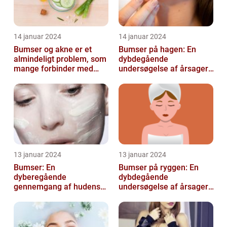
14 januar 2024
14 januar 2024
Bumser og akne er et
Bumser på hagen: En
almindeligt problem, som
dybdegående
mange forbinder med
undersøgelse af årsager,
teenageårene
behandling og
forebyggelse
13 januar 2024
13 januar 2024
Bumser: En
Bumser på ryggen: En
dyberegående
dybdegående
gennemgang af hudens
undersøgelse af årsager,
udfordringer
behandlinger og
forebyggelse