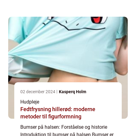
alle aldre og køn. Selvom de ofte forbindes
med ansigtet, kan bumser også opstå ...
02 december 2024
Kasperq Holm
Hudpleje
Fedtfrysning hillerød: moderne
metoder til figurformning
Bumser på halsen: Forståelse og historie
Introduktion til bumser på halsen Bumser er