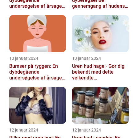
dybdegående
dyberegående
undersøgelse af årsager,
gennemgang af hudens
behandling og
udfordringer
forebyggelse
13 januar 2024
13 januar 2024
Bumser på ryggen: En
Uren hud hage - Gør dig
dybdegående
bekendt med dette
undersøgelse af årsager,
velkendte
behandlinger og
skønhedsproblem
forebyggelse
12 januar 2024
12 januar 2024
Piller mod uren hud: En
Uren hud i panden: En