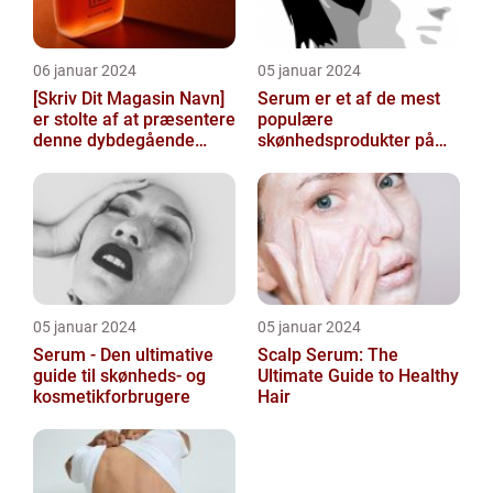
06 januar 2024
05 januar 2024
[Skriv Dit Magasin Navn]
Serum er et af de mest
er stolte af at præsentere
populære
denne dybdegående
skønhedsprodukter på
artikel om serum til
markedet i dag, og serum
ansigt
ansigt er en vigtig de...
05 januar 2024
05 januar 2024
Serum - Den ultimative
Scalp Serum: The
guide til skønheds- og
Ultimate Guide to Healthy
kosmetikforbrugere
Hair