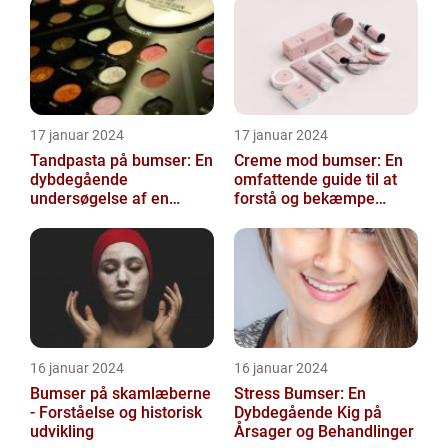
17 januar 2024
17 januar 2024
Tandpasta på bumser: En
Creme mod bumser: En
dybdegående
omfattende guide til at
undersøgelse af en
forstå og bekæmpe
populær
bumser
skønhedsanbefaling
16 januar 2024
16 januar 2024
Bumser på skamlæberne
Stress Bumser: En
- Forståelse og historisk
Dybdegående Kig på
udvikling
Årsager og Behandlinger