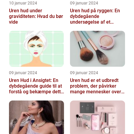
10 januar 2024
09 januar 2024
Uren hud under
Uren hud på ryggen: En
graviditeten: Hvad du bør
dybdegående
vide
undersøgelse af et
almindeligt, men
undertiden overset
skønhedspr...
09 januar 2024
09 januar 2024
Uren Hud i Ansigtet: En
Uren hud er et udbredt
dybdegående guide til at
problem, der påvirker
forstå og bekæmpe dette
mange mennesker over
almindelige problem
hele verden