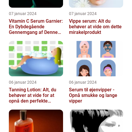
07 januar 2024
07 januar 2024
Vitamin C Serum Garnier:
Vippe serum: Alt du
En Dybdegående
behøver at vide om dette
Gennemgang af Denne
mirakelprodukt
Skønheds- og
Kosmetikfavorit
06 januar 2024
06 januar 2024
Tanning Lotion: Alt, du
Serum til øjenvipper -
behøver at vide for at
Opnå smukke og lange
opnå den perfekte
vipper
solbrune kulør