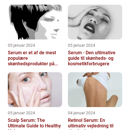
artikel om serum til ansigt
05 januar 2024
05 januar 2024
Serum er et af de mest
Serum - Den ultimative
populære
guide til skønheds- og
skønhedsprodukter på
kosmetikforbrugere
markedet i dag, og serum
ansigt er en vigtig de...
05 januar 2024
04 januar 2024
Scalp Serum: The
Retinol Serum: En
Ultimate Guide to Healthy
ultimativ vejledning til