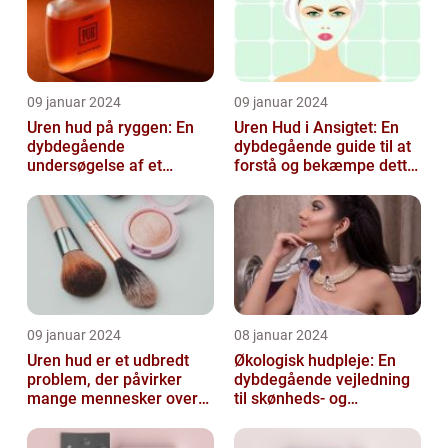
09 januar 2024
09 januar 2024
Uren hud på ryggen: En
Uren Hud i Ansigtet: En
dybdegående
dybdegående guide til at
undersøgelse af et
forstå og bekæmpe dette
almindeligt, men
almindelige problem
undertiden overset
skønhedspr...
09 januar 2024
08 januar 2024
Uren hud er et udbredt
Økologisk hudpleje: En
problem, der påvirker
dybdegående vejledning
mange mennesker over
til skønheds- og
hele verden
kosmetikforbrugere