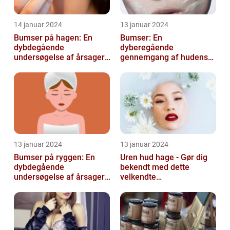
14 januar 2024
13 januar 2024
Bumser på hagen: En
Bumser: En
dybdegående
dyberegående
undersøgelse af årsager,
gennemgang af hudens
behandling og
udfordringer
forebyggelse
13 januar 2024
13 januar 2024
Bumser på ryggen: En
Uren hud hage - Gør dig
dybdegående
bekendt med dette
undersøgelse af årsager,
velkendte
behandlinger og
skønhedsproblem
forebyggelse