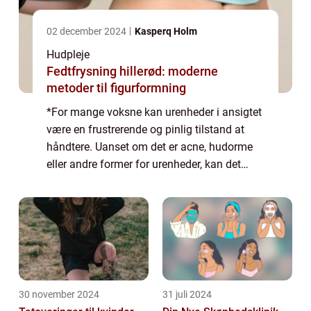
02 december 2024
Kasperq Holm
Hudpleje
Fedtfrysning hillerød: moderne
metoder til figurformning
*For mange voksne kan urenheder i ansigtet
være en frustrerende og pinlig tilstand at
håndtere. Uanset om det er acne, hudorme
eller andre former for urenheder, kan det
have en negativ indvirkning på ens selvtillid
og generelle velvære. I denne artik...
30 november 2024
31 juli 2024