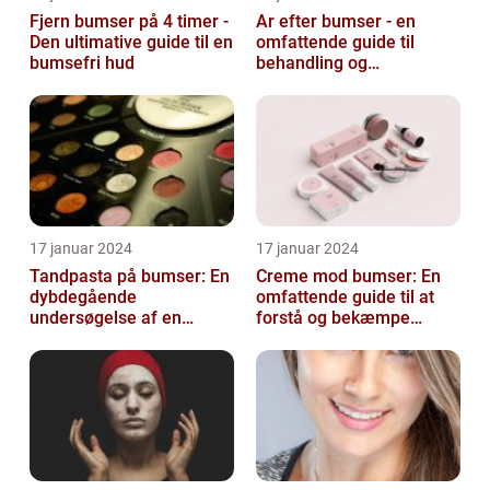
Fjern bumser på 4 timer -
Ar efter bumser - en
Den ultimative guide til en
omfattende guide til
bumsefri hud
behandling og
forebyggelse
17 januar 2024
17 januar 2024
Tandpasta på bumser: En
Creme mod bumser: En
dybdegående
omfattende guide til at
undersøgelse af en
forstå og bekæmpe
populær
bumser
skønhedsanbefaling