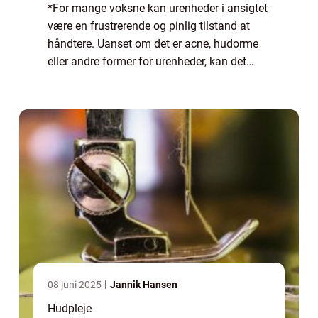
*For mange voksne kan urenheder i ansigtet
være en frustrerende og pinlig tilstand at
håndtere. Uanset om det er acne, hudorme
eller andre former for urenheder, kan det
have en negativ indvirkning på ens selvtillid
og generelle velvære. I denne artik...
08 juni 2025
Jannik Hansen
Hudpleje