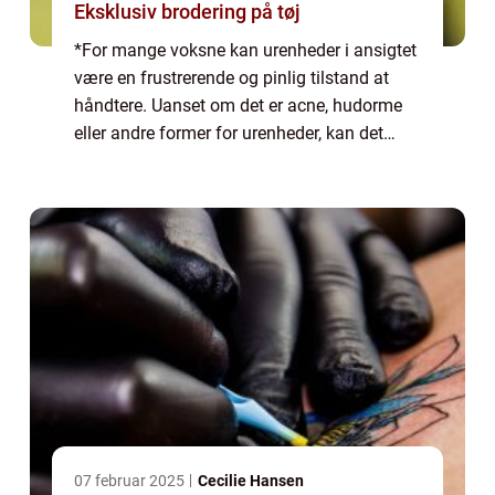
Eksklusiv brodering på tøj
*For mange voksne kan urenheder i ansigtet
være en frustrerende og pinlig tilstand at
håndtere. Uanset om det er acne, hudorme
eller andre former for urenheder, kan det
have en negativ indvirkning på ens selvtillid
og generelle velvære. I denne artik...
07 februar 2025
Cecilie Hansen