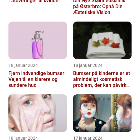
Tatoveringer til kvinder
Din Nye Skønhedsklinik
på Østerbro: Opnå Din
Æstetiske Vision
18 januar 2024
18 januar 2024
Fjern indvendige bumser:
Bumser på kinderne er et
Vejen til en klarere og
almindeligt kosmetisk
sundere hud
problem, der kan påvirke
både unge og voksne
18 januar 2024
17 januar 2024