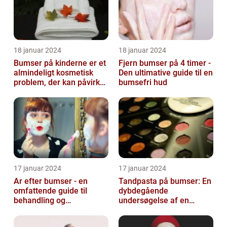
18 januar 2024
18 januar 2024
Bumser på kinderne er et
Fjern bumser på 4 timer -
almindeligt kosmetisk
Den ultimative guide til en
problem, der kan påvirke
bumsefri hud
både unge og voksne
17 januar 2024
17 januar 2024
Ar efter bumser - en
Tandpasta på bumser: En
omfattende guide til
dybdegående
behandling og
undersøgelse af en
forebyggelse
populær
skønhedsanbefaling