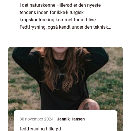
I det naturskønne Hillerød er den nyeste
tendens inden for ikke-kirurgisk
kropskonturering kommet for at blive.
Fedtfrysning, også kendt under den tekniske
term kryolipolyse, er blevet et populær valg
for dem, der øns...
30 november 2024
Jannik Hansen
fedtfrysning hillerød