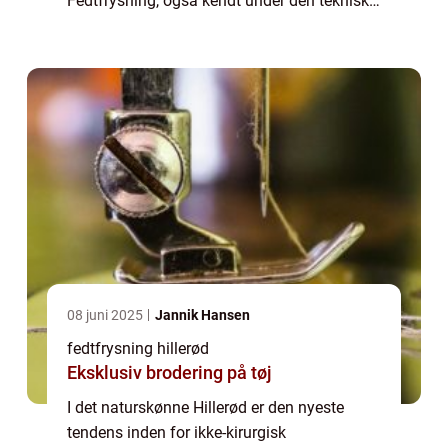
Fedtfrysning, også kendt under den tekniske
term kryolipolyse, er blevet et populær valg
for dem, der øns...
08 juni 2025
Jannik Hansen
fedtfrysning hillerød
Eksklusiv brodering på tøj
I det naturskønne Hillerød er den nyeste
tendens inden for ikke-kirurgisk