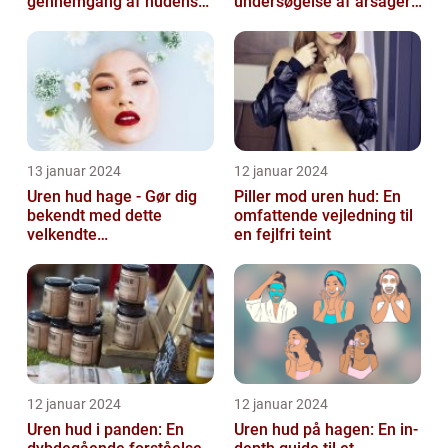
gennemgang af hudens
undersøgelse af årsager,
udfordringer
behandlinger og
forebyggelse
13 januar 2024
12 januar 2024
Uren hud hage - Gør dig
Piller mod uren hud: En
bekendt med dette
omfattende vejledning til
velkendte
en fejlfri teint
skønhedsproblem
12 januar 2024
12 januar 2024
Uren hud i panden: En
Uren hud på hagen: En in-