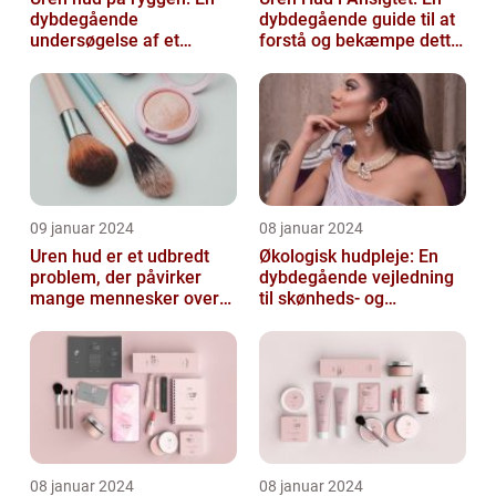
dybdegående
dybdegående guide til at
undersøgelse af et
forstå og bekæmpe dette
almindeligt, men
almindelige problem
undertiden overset
skønhedspr...
09 januar 2024
08 januar 2024
Uren hud er et udbredt
Økologisk hudpleje: En
problem, der påvirker
dybdegående vejledning
mange mennesker over
til skønheds- og
hele verden
kosmetikforbrugere
08 januar 2024
08 januar 2024