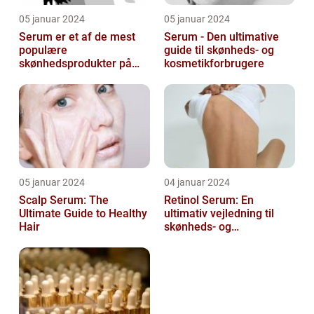
05 januar 2024
05 januar 2024
Serum er et af de mest
Serum - Den ultimative
populære
guide til skønheds- og
skønhedsprodukter på
kosmetikforbrugere
markedet i dag, og serum
ansigt er en vigtig de...
05 januar 2024
04 januar 2024
Scalp Serum: The
Retinol Serum: En
Ultimate Guide to Healthy
ultimativ vejledning til
Hair
skønheds- og
kosmetikforbrugere