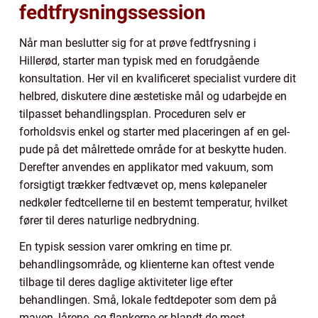
fedtfrysningssession
Når man beslutter sig for at prøve fedtfrysning i
Hillerød, starter man typisk med en forudgående
konsultation. Her vil en kvalificeret specialist vurdere dit
helbred, diskutere dine æstetiske mål og udarbejde en
tilpasset behandlingsplan. Proceduren selv er
forholdsvis enkel og starter med placeringen af en gel-
pude på det målrettede område for at beskytte huden.
Derefter anvendes en applikator med vakuum, som
forsigtigt trækker fedtvævet op, mens kølepaneler
nedkøler fedtcellerne til en bestemt temperatur, hvilket
fører til deres naturlige nedbrydning.
En typisk session varer omkring en time pr.
behandlingsområde, og klienterne kan oftest vende
tilbage til deres daglige aktiviteter lige efter
behandlingen. Små, lokale fedtdepoter som dem på
maven, lårene, og flankerne er blandt de mest