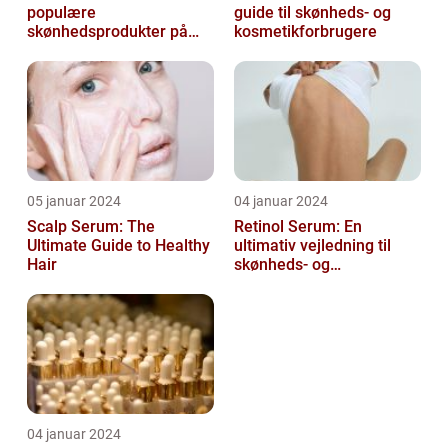
populære
guide til skønheds- og
skønhedsprodukter på
kosmetikforbrugere
markedet i dag, og serum
ansigt er en vigtig de...
05 januar 2024
04 januar 2024
Scalp Serum: The
Retinol Serum: En
Ultimate Guide to Healthy
ultimativ vejledning til
Hair
skønheds- og
kosmetikforbrugere
04 januar 2024