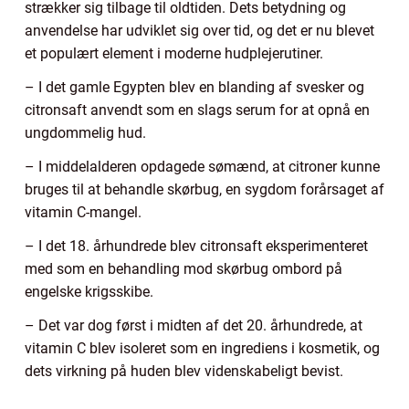
strækker sig tilbage til oldtiden. Dets betydning og
anvendelse har udviklet sig over tid, og det er nu blevet
et populært element i moderne hudplejerutiner.
– I det gamle Egypten blev en blanding af svesker og
citronsaft anvendt som en slags serum for at opnå en
ungdommelig hud.
– I middelalderen opdagede sømænd, at citroner kunne
bruges til at behandle skørbug, en sygdom forårsaget af
vitamin C-mangel.
– I det 18. århundrede blev citronsaft eksperimenteret
med som en behandling mod skørbug ombord på
engelske krigsskibe.
– Det var dog først i midten af det 20. århundrede, at
vitamin C blev isoleret som en ingrediens i kosmetik, og
dets virkning på huden blev videnskabeligt bevist.