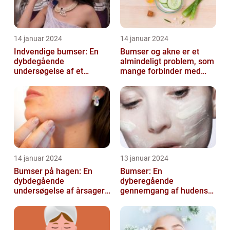
14 januar 2024
14 januar 2024
Indvendige bumser: En
Bumser og akne er et
dybdegående
almindeligt problem, som
undersøgelse af et
mange forbinder med
almindeligt problem
teenageårene
14 januar 2024
13 januar 2024
Bumser på hagen: En
Bumser: En
dybdegående
dyberegående
undersøgelse af årsager,
gennemgang af hudens
behandling og
udfordringer
forebyggelse