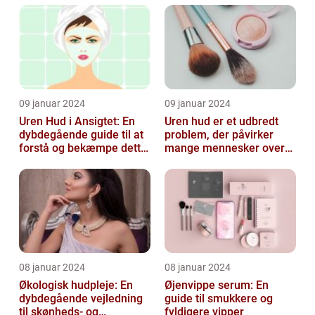
undertiden overset
skønhedspr...
09 januar 2024
09 januar 2024
Uren Hud i Ansigtet: En
Uren hud er et udbredt
dybdegående guide til at
problem, der påvirker
forstå og bekæmpe dette
mange mennesker over
almindelige problem
hele verden
08 januar 2024
08 januar 2024
Økologisk hudpleje: En
Øjenvippe serum: En
dybdegående vejledning
guide til smukkere og
til skønheds- og
fyldigere vipper