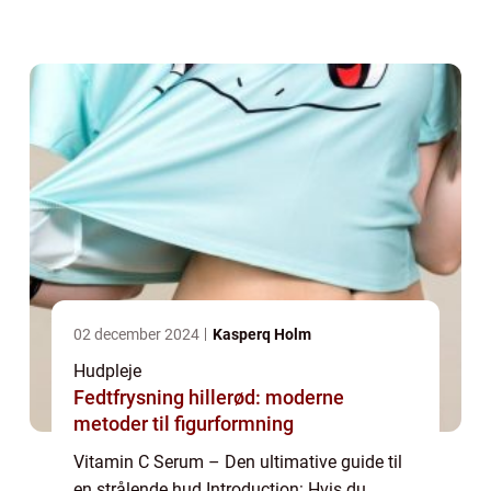
“vitamin C serum”. Dette mirakelmiddel har
vundet stor popularitet på g...
02 december 2024
Kasperq Holm
Hudpleje
Fedtfrysning hillerød: moderne
metoder til figurformning
Vitamin C Serum – Den ultimative guide til
en strålende hud Introduction: Hvis du