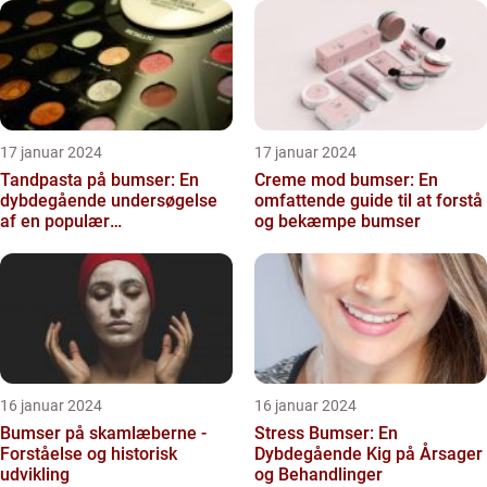
17 januar 2024
17 januar 2024
Tandpasta på bumser: En
Creme mod bumser: En
dybdegående undersøgelse
omfattende guide til at forstå
af en populær
og bekæmpe bumser
skønhedsanbefaling
16 januar 2024
16 januar 2024
Bumser på skamlæberne -
Stress Bumser: En
Forståelse og historisk
Dybdegående Kig på Årsager
udvikling
og Behandlinger