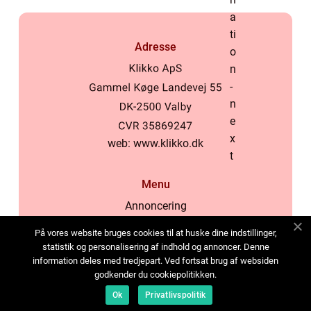
Adresse
web:
www.klikko.dk
Menu
Annoncering
Om os
På vores website bruges cookies til at huske dine indstillinger,
Cookies
statistik og personalisering af indhold og annoncer. Denne
information deles med tredjepart. Ved fortsat brug af websiden
Kontakt os
godkender du cookiepolitikken.
Sitemap
Ok
Privatlivspolitik