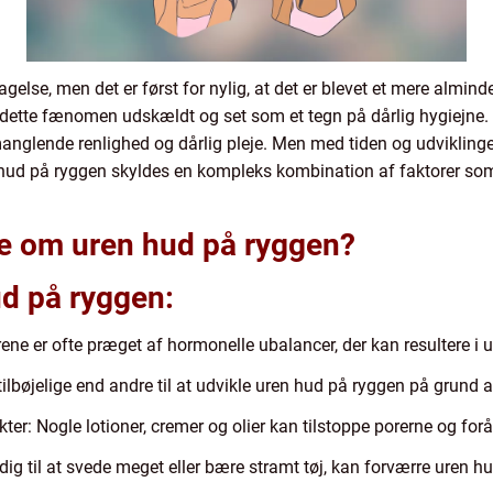
gelse, men det er først for nylig, at det er blevet et mere almin
dette fænomen udskældt og set som et tegn på dårlig hygiejne. F
anglende renlighed og dårlig pleje. Men med tiden og udvikling
n hud på ryggen skyldes en kompleks kombination af faktorer som
ide om uren hud på ryggen?
ud på ryggen:
 er ofte præget af hormonelle ubalancer, der kan resultere i u
ilbøjelige end andre til at udvikle uren hud på ryggen på grund 
er: Nogle lotioner, cremer og olier kan tilstoppe porerne og fo
r dig til at svede meget eller bære stramt tøj, kan forværre uren hu