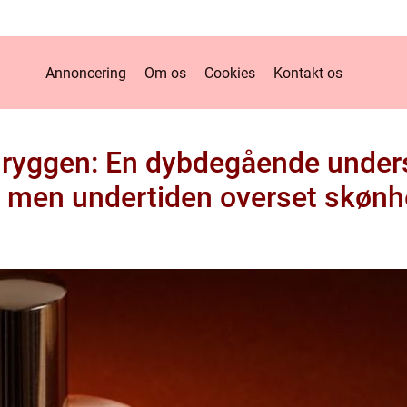
Annoncering
Om os
Cookies
Kontakt os
 ryggen: En dybdegående unders
t, men undertiden overset skøn