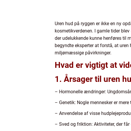
Uren hud på ryggen er ikke en ny opda
kosmetikverdenen. I gamle tider blev 
der udelukkende kunne henføres til m
begyndte eksperter at forstå, at ure
miljømæssige påvirkninger.
Hvad er vigtigt at v
1. Årsager til uren h
– Hormonelle ændringer: Ungdomsårene
– Genetik: Nogle mennesker er mere t
– Anvendelse af visse hudplejeprodukt
– Sved og friktion: Aktiviteter, der få