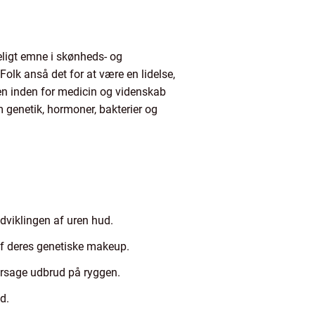
deligt emne i skønheds- og
olk anså det for at være en lidelse,
en inden for medicin og videnskab
 genetik, hormoner, bakterier og
dviklingen af uren hud.
af deres genetiske makeup.
rårsage udbrud på ryggen.
d.