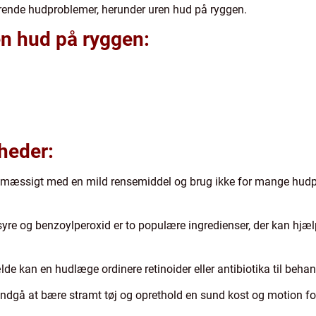
erende hudproblemer, herunder uren hud på ryggen.
n hud på ryggen:
heder:
elmæssigt med en mild rensemiddel og brug ikke for mange hudple
lsyre og benzoylperoxid er to populære ingredienser, der kan hjæ
ælde kan en hudlæge ordinere retinoider eller antibiotika til beha
undgå at bære stramt tøj og oprethold en sund kost og motion fo