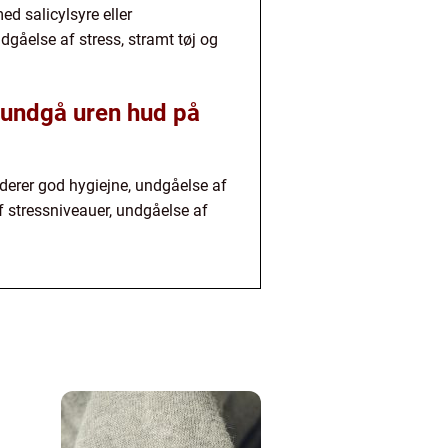
ed salicylsyre eller
dgåelse af stress, stramt tøj og
t undgå uren hud på
uderer god hygiejne, undgåelse af
f stressniveauer, undgåelse af