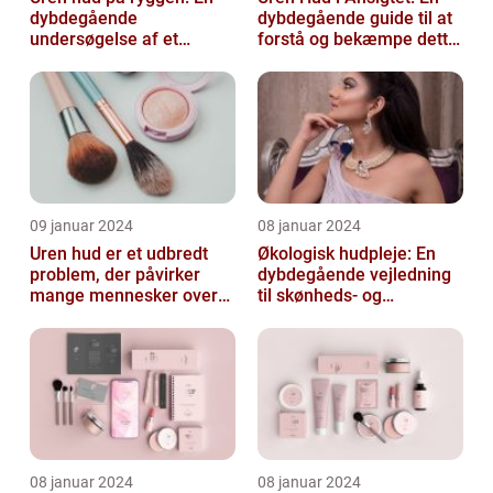
dybdegående
dybdegående guide til at
undersøgelse af et
forstå og bekæmpe dette
almindeligt, men
almindelige problem
undertiden overset
skønhedspr...
09 januar 2024
08 januar 2024
Uren hud er et udbredt
Økologisk hudpleje: En
problem, der påvirker
dybdegående vejledning
mange mennesker over
til skønheds- og
hele verden
kosmetikforbrugere
08 januar 2024
08 januar 2024