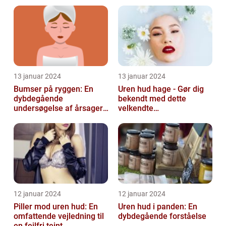
behandling og
udfordringer
forebyggelse
13 januar 2024
13 januar 2024
Bumser på ryggen: En
Uren hud hage - Gør dig
dybdegående
bekendt med dette
undersøgelse af årsager,
velkendte
behandlinger og
skønhedsproblem
forebyggelse
12 januar 2024
12 januar 2024
Piller mod uren hud: En
Uren hud i panden: En
omfattende vejledning til
dybdegående forståelse
en fejlfri teint