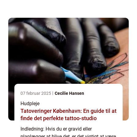
kan være en af de uheldige bivirkninger af
graviditeten, der kan påvirke både din
fysiske...
07 februar 2025
Cecilie Hansen
Hudpleje
Tatoveringer København: En guide til at
finde det perfekte tattoo-studio
Indledning: Hvis du er gravid eller
planlægger at blive det, er det vigtigt at være