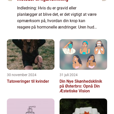
Indledning: Hvis du er gravid eller
planlægger at blive det, er det vigtigt at være
opmærksom på, hvordan din krop kan
reagere på hormonelle ændringer. Uren hud
kan være en af de uheldige bivirkninger af
graviditeten, der kan påvirke både din
fysiske...
30 november 2024
31 juli 2024
Tatoveringer til kvinder
Din Nye Skønhedsklinik
på Østerbro: Opnå Din
Æstetiske Vision