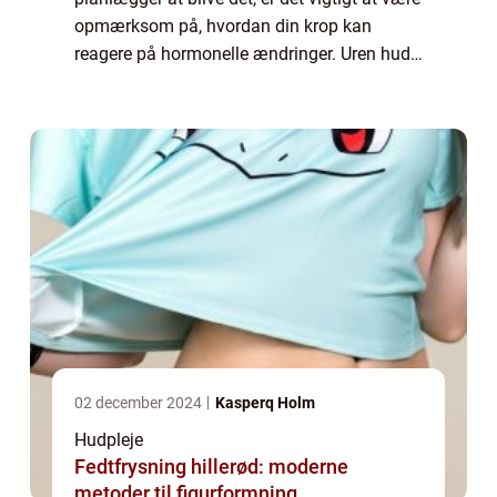
opmærksom på, hvordan din krop kan
reagere på hormonelle ændringer. Uren hud
kan være en af de uheldige bivirkninger af
graviditeten, der kan påvirke både din
fysiske...
02 december 2024
Kasperq Holm
Hudpleje
Fedtfrysning hillerød: moderne
metoder til figurformning