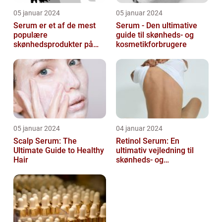
05 januar 2024
05 januar 2024
Serum er et af de mest
Serum - Den ultimative
populære
guide til skønheds- og
skønhedsprodukter på
kosmetikforbrugere
markedet i dag, og serum
ansigt er en vigtig de...
05 januar 2024
04 januar 2024
Scalp Serum: The
Retinol Serum: En
Ultimate Guide to Healthy
ultimativ vejledning til
Hair
skønheds- og
kosmetikforbrugere