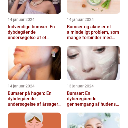
14 januar 2024
14 januar 2024
Indvendige bumser: En
Bumser og akne er et
dybdegående
almindeligt problem, som
undersøgelse af et
mange forbinder med
almindeligt problem
teenageårene
14 januar 2024
13 januar 2024
Bumser på hagen: En
Bumser: En
dybdegående
dyberegående
undersøgelse af årsager,
gennemgang af hudens
behandling og
udfordringer
forebyggelse