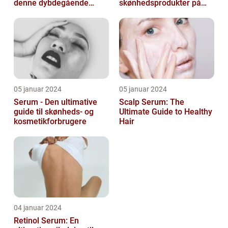
denne dybdegående
skønhedsprodukter på
artikel om serum til ansigt
markedet i dag, og serum
ansigt er en vigtig de...
05 januar 2024
05 januar 2024
Serum - Den ultimative
Scalp Serum: The
guide til skønheds- og
Ultimate Guide to Healthy
kosmetikforbrugere
Hair
04 januar 2024
Retinol Serum: En