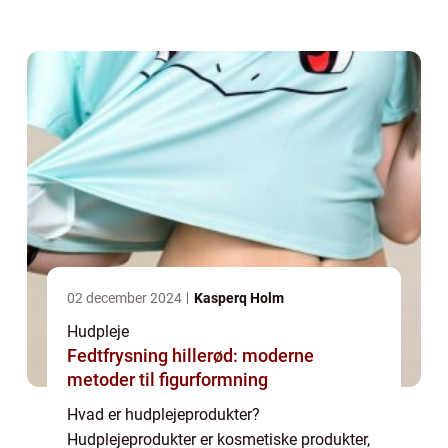
spænder fra grundlæggende som rensere og
fugtighedscreme til mere specialiserede ting
som ansigtsmasker...
02 december 2024
Kasperq Holm
Hudpleje
Fedtfrysning hillerød: moderne
metoder til figurformning
Hvad er hudplejeprodukter?
Hudplejeprodukter er kosmetiske produkter,