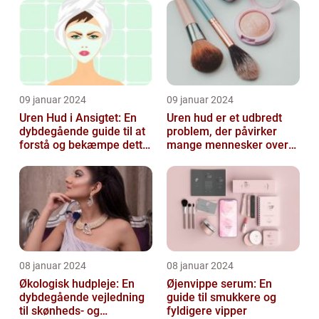
undertiden overset
skønhedspr...
09 januar 2024
09 januar 2024
Uren Hud i Ansigtet: En
Uren hud er et udbredt
dybdegående guide til at
problem, der påvirker
forstå og bekæmpe dette
mange mennesker over
almindelige problem
hele verden
08 januar 2024
08 januar 2024
Økologisk hudpleje: En
Øjenvippe serum: En
dybdegående vejledning
guide til smukkere og
til skønheds- og
fyldigere vipper