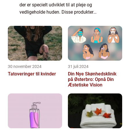
der er specielt udviklet til at pleje og
vedligeholde huden. Disse produkter
spænder fra grundlæggende som rensere og
fugtighedscreme til mere specialiserede ting
som ansigtsmasker...
30 november 2024
31 juli 2024
Tatoveringer til kvinder
Din Nye Skønhedsklinik
på Østerbro: Opnå Din
Æstetiske Vision