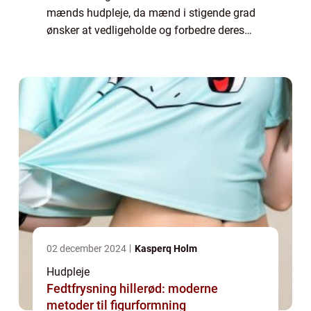
mænds hudpleje, da mænd i stigende grad
ønsker at vedligeholde og forbedre deres
hud. I denne artikel vil vi udforske
vigtigheden af hudpleje til mænd, se på
dens h...
02 december 2024
Kasperq Holm
Hudpleje
Fedtfrysning hillerød: moderne
metoder til figurformning