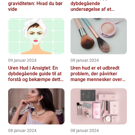
graviditeten: Hvad du bør
dybdegående
vide
undersøgelse af et
almindeligt, men
undertiden overset
skønhedspr...
09 januar 2024
09 januar 2024
Uren Hud i Ansigtet: En
Uren hud er et udbredt
dybdegående guide til at
problem, der påvirker
forstå og bekæmpe dette
mange mennesker over
almindelige problem
hele verden
08 januar 2024
08 januar 2024