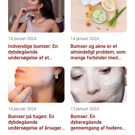
14 januar 2024
14 januar 2024
Indvendige bumser: En
Bumser og akne er et
dybdegående
almindeligt problem, som
undersøgelse af et
mange forbinder med
almindeligt problem
teenageårene
14 januar 2024
13 januar 2024
Bumser på hagen: En
Bumser: En
dybdegående
dyberegående
undersøgelse af årsager,
gennemgang af hudens
behandling og
udfordringer