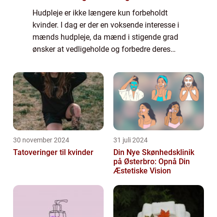
Hudpleje er ikke længere kun forbeholdt
kvinder. I dag er der en voksende interesse i
mænds hudpleje, da mænd i stigende grad
ønsker at vedligeholde og forbedre deres
hud. I denne artikel vil vi udforske
vigtigheden af hudpleje til mænd, se på
dens h...
30 november 2024
31 juli 2024
Tatoveringer til kvinder
Din Nye Skønhedsklinik
på Østerbro: Opnå Din
Æstetiske Vision