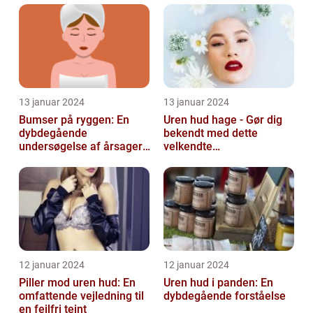
forebyggelse
13 januar 2024
13 januar 2024
Bumser på ryggen: En
Uren hud hage - Gør dig
dybdegående
bekendt med dette
undersøgelse af årsager,
velkendte
behandlinger og
skønhedsproblem
forebyggelse
12 januar 2024
12 januar 2024
Piller mod uren hud: En
Uren hud i panden: En
omfattende vejledning til
dybdegående forståelse
en fejlfri teint