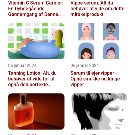
Vitamin C Serum Garnier:
Vippe serum: Alt du
En Dybdegående
behøver at vide om dette
Gennemgang af Denne
mirakelprodukt
Skønheds- og
Kosmetikfavorit
06 januar 2024
06 januar 2024
Tanning Lotion: Alt, du
Serum til øjenvipper -
behøver at vide for at
Opnå smukke og lange
opnå den perfekte
vipper
solbrune kulør