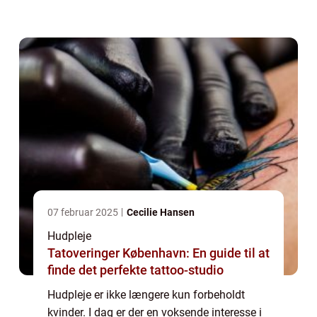
hud. I denne artikel vil vi udforske
vigtigheden af hudpleje til mænd, se på
dens h...
07 februar 2025
Cecilie Hansen
Hudpleje
Tatoveringer København: En guide til at
finde det perfekte tattoo-studio
Hudpleje er ikke længere kun forbeholdt
kvinder. I dag er der en voksende interesse i