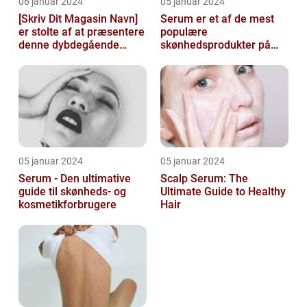
06 januar 2024
05 januar 2024
[Skriv Dit Magasin Navn]
Serum er et af de mest
er stolte af at præsentere
populære
denne dybdegående
skønhedsprodukter på
artikel om serum til ansigt
markedet i dag, og serum
ansigt er en vigtig de...
05 januar 2024
05 januar 2024
Serum - Den ultimative
Scalp Serum: The
guide til skønheds- og
Ultimate Guide to Healthy
kosmetikforbrugere
Hair