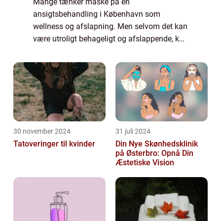
Mange tænker måske på en
ansigtsbehandling i København som
wellness og afslapning. Men selvom det kan
være utroligt behageligt og afslappende, kan
en effektiv ansigtsbehandling i København
også være med til at fikse de problemer, du
har med din hud. ...
30 november 2024
31 juli 2024
Tatoveringer til kvinder
Din Nye Skønhedsklinik
på Østerbro: Opnå Din
Æstetiske Vision