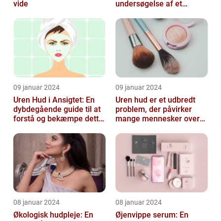
vide
undersøgelse af et
almindeligt, men
undertiden overset
skønhedspr...
09 januar 2024
09 januar 2024
Uren Hud i Ansigtet: En
Uren hud er et udbredt
dybdegående guide til at
problem, der påvirker
forstå og bekæmpe dette
mange mennesker over
almindelige problem
hele verden
08 januar 2024
08 januar 2024
Økologisk hudpleje: En
Øjenvippe serum: En