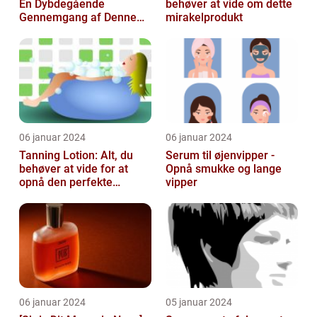
En Dybdegående
behøver at vide om dette
Gennemgang af Denne
mirakelprodukt
Skønheds- og
Kosmetikfavorit
06 januar 2024
06 januar 2024
Tanning Lotion: Alt, du
Serum til øjenvipper -
behøver at vide for at
Opnå smukke og lange
opnå den perfekte
vipper
solbrune kulør
06 januar 2024
05 januar 2024