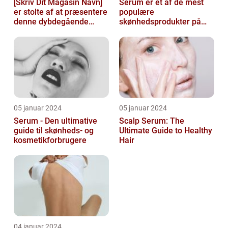
[Skriv Dit Magasin Navn]
Serum er et af de mest
er stolte af at præsentere
populære
denne dybdegående
skønhedsprodukter på
artikel om serum til ansigt
markedet i dag, og serum
ansigt er en vigtig de...
05 januar 2024
05 januar 2024
Serum - Den ultimative
Scalp Serum: The
guide til skønheds- og
Ultimate Guide to Healthy
kosmetikforbrugere
Hair
04 januar 2024