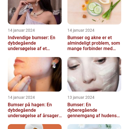
14 januar 2024
14 januar 2024
Indvendige bumser: En
Bumser og akne er et
dybdegående
almindeligt problem, som
undersøgelse af et
mange forbinder med
almindeligt problem
teenageårene
14 januar 2024
13 januar 2024
Bumser på hagen: En
Bumser: En
dybdegående
dyberegående
undersøgelse af årsager,
gennemgang af hudens
behandling og
udfordringer
forebyggelse