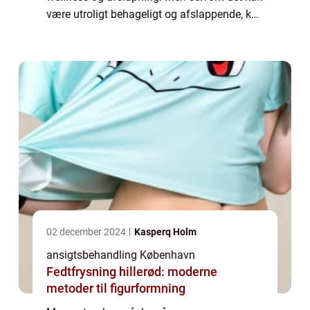
være utroligt behageligt og afslappende, kan
en effektiv ansigtsbehandling i København
også være med til at fikse de problemer, du
har med din hud. ...
02 december 2024
Kasperq Holm
ansigtsbehandling København
Fedtfrysning hillerød: moderne
metoder til figurformning