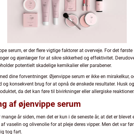
pe serum, er der flere vigtige faktorer at overveje. For det først
oger og øjenlæger for at sikre sikkerhed og effektivitet. Derudov
holder potentielt skadelige kemikalier eller parabener.
 med dine forventninger. Øjenvippe serum er ikke en mirakelkur, o
d og konsekvent brug for at opnå de ønskede resultater. Husk o
ktet, da det kan føre til bivirkninger eller allergiske reaktioner
g af øjenvippe serum
ange år siden, men det er kun i de seneste år, at det er blevet 
f vaselin og olivenolie for at pleje deres vipper. Men det var før
g tog fart.