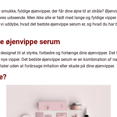
ukke, fyldige øjenvipper, der får dine øjne til at stråle? Øjenvi
vores udseende. Men ikke alle er født med lange og fyldige vippe
il vi uddybe, hvad det bedste øjenvippe serum er, og hvad du har b
ste øjenvippe serum
designet til at styrke, forbedre og forlænge dine øjenvipper. Det
ye vipper. Det bedste øjenvippe serum er en kombination af nat
tater uden at forårsage irritation eller skade på dine øjenvipper.
de?