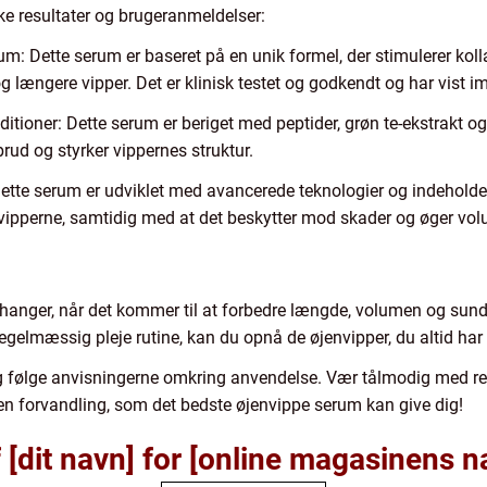
ske resultater og brugeranmeldelser:
m: Dette serum er baseret på en unik formel, der stimulerer kol
g længere vipper. Det er klinisk testet og godkendt og har vist i
ioner: Dette serum er beriget med peptider, grøn te-ekstrakt og b
rud og styrker vippernes struktur.
tte serum er udviklet med avancerede teknologier og indeholder
 vipperne, samtidig med at det beskytter mod skader og øger v
nger, når det kommer til at forbedre længde, volumen og sundh
egelmæssig pleje rutine, kan du opnå de øjenvipper, du altid ha
og følge anvisningerne omkring anvendelse. Vær tålmodig med resu
 den forvandling, som det bedste øjenvippe serum kan give dig!
f [dit navn] for [online magasinens n