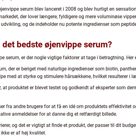
øjenvippe serum blev lanceret i 2008 og blev hurtigt en sensatio
markedet, der lover længere, fyldigere og mere voluminøse vipper
dvikling, og de indeholder nu potente ingredienser som peptider
det bedste øjenvippe serum?
 serum, er der nogle vigtige faktorer at tage i betragtning. Her er
um, der er beriget med naturlige ingredienser som biotin, pantheno
lpe med at styrke og stimulere hårsækkene, hvilket resulterer i læ
r, at produktet er blevet testet og godkendt af eksperter som der
fra andre brugere for at få en idé om produktets effektivitet o
ve anmeldelser for at danne dig et retfærdigt billede.
erer, og det er vigtigt at finde et produkt, der passer til dit bud
ikke er af høj kvalitet.