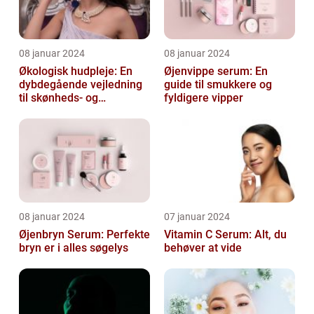
08 januar 2024
08 januar 2024
Økologisk hudpleje: En
Øjenvippe serum: En
dybdegående vejledning
guide til smukkere og
til skønheds- og
fyldigere vipper
kosmetikforbrugere
08 januar 2024
07 januar 2024
Øjenbryn Serum: Perfekte
Vitamin C Serum: Alt, du
bryn er i alles søgelys
behøver at vide