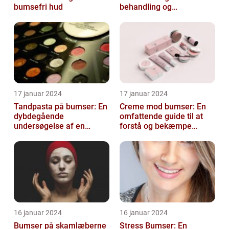
bumsefri hud
behandling og
forebyggelse
17 januar 2024
17 januar 2024
Tandpasta på bumser: En
Creme mod bumser: En
dybdegående
omfattende guide til at
undersøgelse af en
forstå og bekæmpe
populær
bumser
skønhedsanbefaling
16 januar 2024
16 januar 2024
Bumser på skamlæberne
Stress Bumser: En