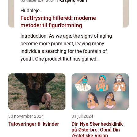
02 december 2024
Kasperq Holm
Hudpleje
Fedtfrysning hillerød: moderne
metoder til figurformning
Introduction: As we age, the signs of aging
become more prominent, leaving many
individuals searching for the fountain of
youth. One product that has gained
immense popularity in the skincare industry
is the anti-aging serum. Packed with potent
ingre...
30 november 2024
31 juli 2024
Tatoveringer til kvinder
Din Nye Skønhedsklinik
på Østerbro: Opnå Din
Æstetiske Vision