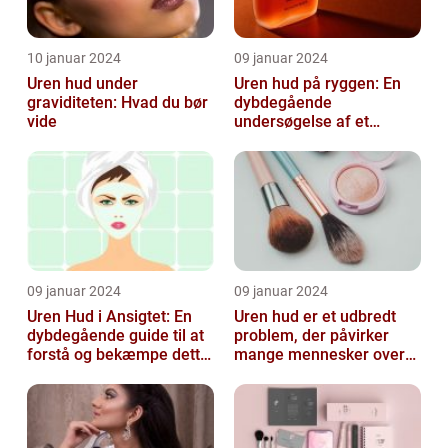
10 januar 2024
09 januar 2024
Uren hud under
Uren hud på ryggen: En
graviditeten: Hvad du bør
dybdegående
vide
undersøgelse af et
almindeligt, men
undertiden overset
skønhedspr...
09 januar 2024
09 januar 2024
Uren Hud i Ansigtet: En
Uren hud er et udbredt
dybdegående guide til at
problem, der påvirker
forstå og bekæmpe dette
mange mennesker over
almindelige problem
hele verden