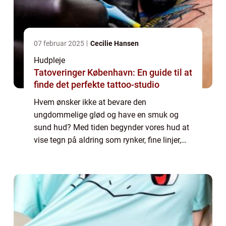
07 februar 2025
Cecilie Hansen
Hudpleje
Tatoveringer København: En guide til at
finde det perfekte tattoo-studio
Hvem ønsker ikke at bevare den
ungdommelige glød og have en smuk og
sund hud? Med tiden begynder vores hud at
vise tegn på aldring som rynker, fine linjer,
tab af elasticitet og en kedelig hudtone. Men
frygt ej! Med fremskridt inden for
skønhedsindus...