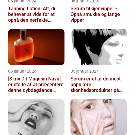
06 januar 2024
06 januar 2024
Tanning Lotion: Alt, du
Serum til øjenvipper -
behøver at vide for at
Opnå smukke og lange
opnå den perfekte
vipper
solbrune kulør
06 januar 2024
05 januar 2024
[Skriv Dit Magasin Navn]
Serum er et af de mest
er stolte af at præsentere
populære
denne dybdegående
skønhedsprodukter på
artikel om serum til ansigt
markedet i dag, og serum
ansigt er en vigtig de...