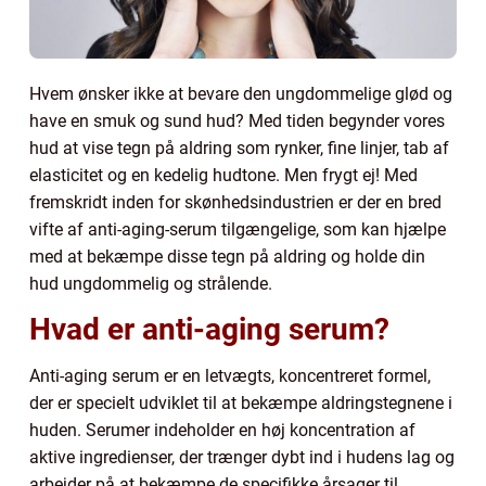
Hvem ønsker ikke at bevare den ungdommelige glød og
have en smuk og sund hud? Med tiden begynder vores
hud at vise tegn på aldring som rynker, fine linjer, tab af
elasticitet og en kedelig hudtone. Men frygt ej! Med
fremskridt inden for skønhedsindustrien er der en bred
vifte af anti-aging-serum tilgængelige, som kan hjælpe
med at bekæmpe disse tegn på aldring og holde din
hud ungdommelig og strålende.
Hvad er anti-aging serum?
Anti-aging serum er en letvægts, koncentreret formel,
der er specielt udviklet til at bekæmpe aldringstegnene i
huden. Serumer indeholder en høj koncentration af
aktive ingredienser, der trænger dybt ind i hudens lag og
arbejder på at bekæmpe de specifikke årsager til