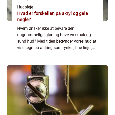
Hudpleje
Hvad er forskellen på akryl og gele
negle?
Hvem ønsker ikke at bevare den
ungdommelige glød og have en smuk og
sund hud? Med tiden begynder vores hud at
vise tegn på aldring som rynker, fine linjer,
tab af elasticitet og en kedelig hudtone. Men
frygt ej! Med fremskridt inden for
skønhedsindus...