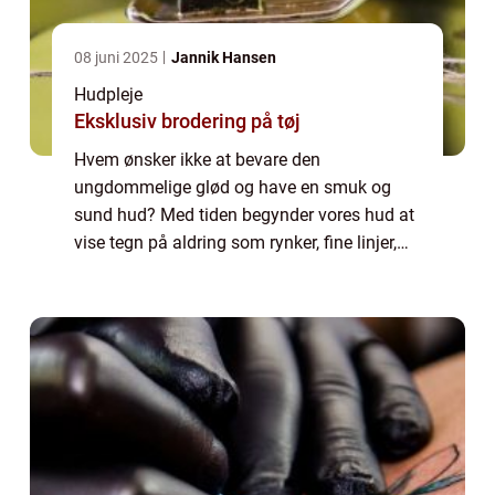
08 juni 2025
Jannik Hansen
Hudpleje
Eksklusiv brodering på tøj
Hvem ønsker ikke at bevare den
ungdommelige glød og have en smuk og
sund hud? Med tiden begynder vores hud at
vise tegn på aldring som rynker, fine linjer,
tab af elasticitet og en kedelig hudtone. Men
frygt ej! Med fremskridt inden for
skønhedsindus...