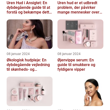
Uren Hud i Ansigtet: En
Uren hud er et udbredt
dybdegående guide til at
problem, der påvirker
forstå og bekæmpe dette
mange mennesker over
almindelige problem
hele verden
08 januar 2024
08 januar 2024
Økologisk hudpleje: En
Øjenvippe serum: En
dybdegående vejledning
guide til smukkere og
til skønheds- og
fyldigere vipper
kosmetikforbrugere