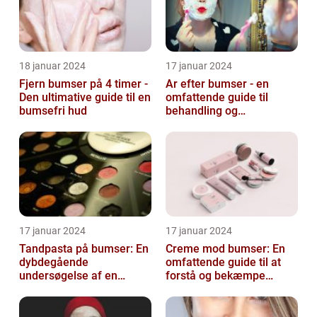
18 januar 2024
17 januar 2024
Fjern bumser på 4 timer -
Ar efter bumser - en
Den ultimative guide til en
omfattende guide til
bumsefri hud
behandling og
forebyggelse
17 januar 2024
17 januar 2024
Tandpasta på bumser: En
Creme mod bumser: En
dybdegående
omfattende guide til at
undersøgelse af en
forstå og bekæmpe
populær
bumser
skønhedsanbefaling