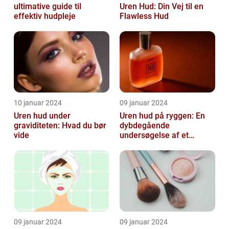
ultimative guide til
Uren Hud: Din Vej til en
effektiv hudpleje
Flawless Hud
10 januar 2024
09 januar 2024
Uren hud under
Uren hud på ryggen: En
graviditeten: Hvad du bør
dybdegående
vide
undersøgelse af et
almindeligt, men
undertiden overset
skønhedspr...
09 januar 2024
09 januar 2024