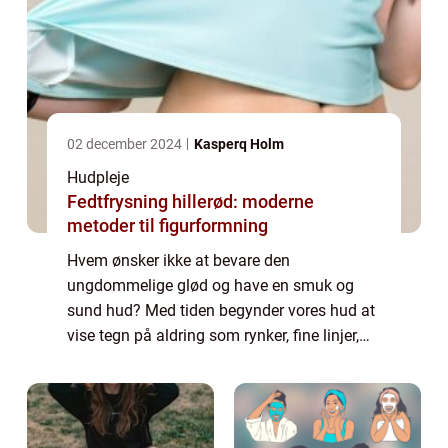
02 december 2024
Kasperq Holm
Hudpleje
Fedtfrysning hillerød: moderne
metoder til figurformning
Hvem ønsker ikke at bevare den
ungdommelige glød og have en smuk og
sund hud? Med tiden begynder vores hud at
vise tegn på aldring som rynker, fine linjer,
tab af elasticitet og en kedelig hudtone. Men
frygt ej! Med fremskridt inden for
skønhedsindus...