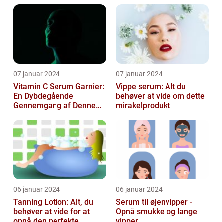
07 januar 2024
07 januar 2024
Vitamin C Serum Garnier:
Vippe serum: Alt du
En Dybdegående
behøver at vide om dette
Gennemgang af Denne
mirakelprodukt
Skønheds- og
Kosmetikfavorit
06 januar 2024
06 januar 2024
Tanning Lotion: Alt, du
Serum til øjenvipper -
behøver at vide for at
Opnå smukke og lange
opnå den perfekte
vipper