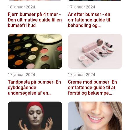
18 januar 2024
17 januar 2024
Fjern bumser på 4 timer -
Ar efter bumser - en
Den ultimative guide til en
omfattende guide til
bumsefri hud
behandling og
forebyggelse
17 januar 2024
17 januar 2024
Tandpasta på bumser: En
Creme mod bumser: En
dybdegående
omfattende guide til at
undersøgelse af en
forstå og bekæmpe
populær
bumser
skønhedsanbefaling