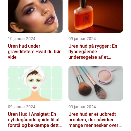
10 januar 2024
09 januar 2024
Uren hud under
Uren hud på ryggen: En
graviditeten: Hvad du bør
dybdegående
vide
undersøgelse af et
almindeligt, men
undertiden overset
skønhedspr...
09 januar 2024
09 januar 2024
Uren Hud i Ansigtet: En
Uren hud er et udbredt
dybdegående guide til at
problem, der påvirker
forstå og bekæmpe dette
mange mennesker over
almindelige problem
hele verden