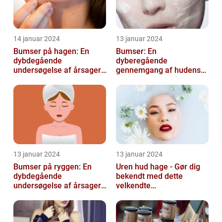
14 januar 2024
13 januar 2024
Bumser på hagen: En
Bumser: En
dybdegående
dyberegående
undersøgelse af årsager,
gennemgang af hudens
behandling og
udfordringer
forebyggelse
13 januar 2024
13 januar 2024
Bumser på ryggen: En
Uren hud hage - Gør dig
dybdegående
bekendt med dette
undersøgelse af årsager,
velkendte
behandlinger og
skønhedsproblem
forebyggelse