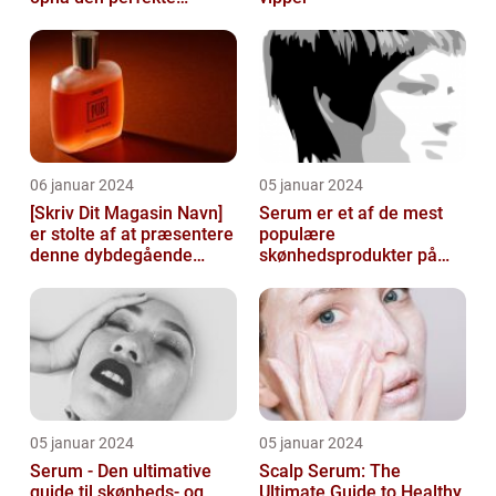
solbrune kulør
06 januar 2024
05 januar 2024
[Skriv Dit Magasin Navn]
Serum er et af de mest
er stolte af at præsentere
populære
denne dybdegående
skønhedsprodukter på
artikel om serum til ansigt
markedet i dag, og serum
ansigt er en vigtig de...
05 januar 2024
05 januar 2024
Serum - Den ultimative
Scalp Serum: The
guide til skønheds- og
Ultimate Guide to Healthy