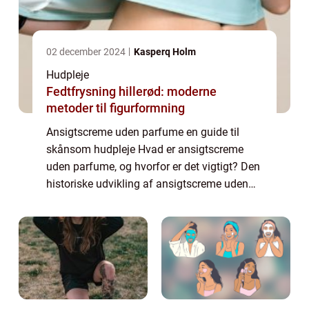
02 december 2024
Kasperq Holm
Hudpleje
Fedtfrysning hillerød: moderne
metoder til figurformning
Ansigtscreme uden parfume en guide til
skånsom hudpleje Hvad er ansigtscreme
uden parfume, og hvorfor er det vigtigt? Den
historiske udvikling af ansigtscreme uden
parfume Sådan finder du den bedste
ansigtscreme uden parfume til din hud Tips
og trick...