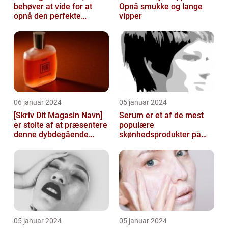
behøver at vide for at
Opnå smukke og lange
opnå den perfekte
vipper
solbrune kulør
06 januar 2024
05 januar 2024
[Skriv Dit Magasin Navn]
Serum er et af de mest
er stolte af at præsentere
populære
denne dybdegående
skønhedsprodukter på
artikel om serum til ansigt
markedet i dag, og serum
ansigt er en vigtig de...
05 januar 2024
05 januar 2024