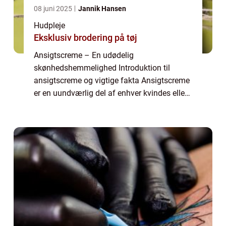
08 juni 2025
Jannik Hansen
Hudpleje
Eksklusiv brodering på tøj
Ansigtscreme – En udødelig
skønhedshemmelighed Introduktion til
ansigtscreme og vigtige fakta Ansigtscreme
er en uundværlig del af enhver kvindes eller
mands skønhedsrutine. Uanset om du er
teenager med urenheder, en voksen med
tegn på aldring ...