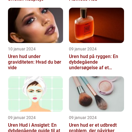
10 januar 2024
09 januar 2024
Uren hud under
Uren hud på ryggen: En
graviditeten: Hvad du bør
dybdegående
vide
undersøgelse af et
almindeligt, men
undertiden overset
skønhedspr...
09 januar 2024
09 januar 2024
Uren Hud i Ansigtet: En
Uren hud er et udbredt
dybdegående guide til at
problem, der påvirker