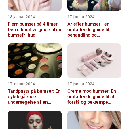
18 januar 2024
17 januar 2024
Fjern bumser på 4 timer -
Ar efter bumser - en
Den ultimative guide til en
omfattende guide til
bumsefri hud
behandling og
forebyggelse
17 januar 2024
17 januar 2024
Tandpasta på bumser: En
Creme mod bumser: En
dybdegående
omfattende guide til at
undersøgelse af en
forstå og bekæmpe
populær
bumser
skønhedsanbefaling