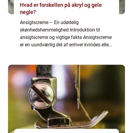
Hvad er forskellen på akryl og gele
negle?
Ansigtscreme – En udødelig
skønhedshemmelighed Introduktion til
ansigtscreme og vigtige fakta Ansigtscreme
er en uundværlig del af enhver kvindes eller
mands skønhedsrutine. Uanset om du er
teenager med urenheder, en voksen med
tegn på aldring ...