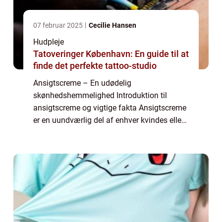
07 februar 2025
Cecilie Hansen
Hudpleje
Tatoveringer København: En guide til at
finde det perfekte tattoo-studio
Ansigtscreme – En udødelig
skønhedshemmelighed Introduktion til
ansigtscreme og vigtige fakta Ansigtscreme
er en uundværlig del af enhver kvindes eller
mands skønhedsrutine. Uanset om du er
teenager med urenheder, en voksen med
tegn på aldring ...