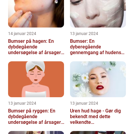
14 januar 2024
13 januar 2024
Bumser på hagen: En
Bumser: En
dybdegående
dyberegående
undersøgelse af årsager,
gennemgang af hudens
behandling og
udfordringer
forebyggelse
13 januar 2024
13 januar 2024
Bumser på ryggen: En
Uren hud hage - Gør dig
dybdegående
bekendt med dette
undersøgelse af årsager,
velkendte
behandlinger og
skønhedsproblem
forebyggelse