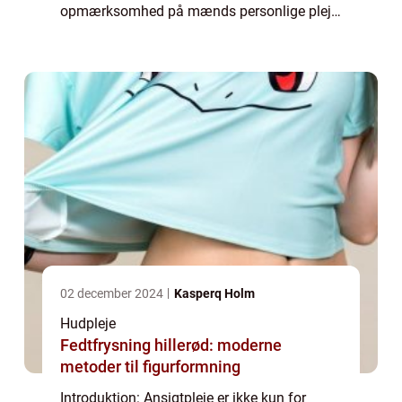
opmærksomhed på mænds personlige pleje
og sundhed er ansigtpleje blevet en vigtig
del af mænds daglige rutine. I denne a...
02 december 2024
Kasperq Holm
Hudpleje
Fedtfrysning hillerød: moderne
metoder til figurformning
Introduktion: Ansigtpleje er ikke kun for