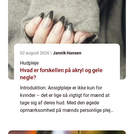
02 august 2026
Jannik Hansen
Hudpleje
Hvad er forskellen på akryl og gele
negle?
Introduktion: Ansigtpleje er ikke kun for
kvinder – det er lige så vigtigt for mænd at
tage sig af deres hud. Med den øgede
opmærksomhed på mænds personlige pleje
og sundhed er ansigtpleje blevet en vigtig
del af mænds daglige rutine. I denne a...