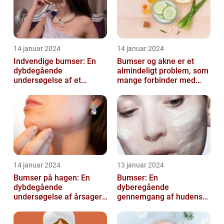
14 januar 2024
14 januar 2024
Indvendige bumser: En
Bumser og akne er et
dybdegående
almindeligt problem, som
undersøgelse af et
mange forbinder med
almindeligt problem
teenageårene
14 januar 2024
13 januar 2024
Bumser på hagen: En
Bumser: En
dybdegående
dyberegående
undersøgelse af årsager,
gennemgang af hudens
behandling og
udfordringer
forebyggelse