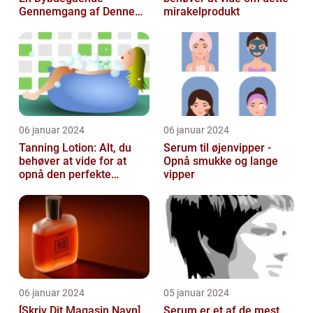
Gennemgang af Denne
mirakelprodukt
Skønheds- og
Kosmetikfavorit
06 januar 2024
06 januar 2024
Tanning Lotion: Alt, du
Serum til øjenvipper -
behøver at vide for at
Opnå smukke og lange
opnå den perfekte
vipper
solbrune kulør
06 januar 2024
05 januar 2024
[Skriv Dit Magasin Navn]
Serum er et af de mest