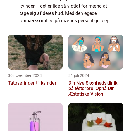
kvinder – det er lige så vigtigt for mænd at
tage sig af deres hud. Med den øgede
opmærksomhed på mænds personlige pleje
og sundhed er ansigtpleje blevet en vigtig
del af mænds daglige rutine. I denne a...
30 november 2024
31 juli 2024
Tatoveringer til kvinder
Din Nye Skønhedsklinik
på Østerbro: Opnå Din
Æstetiske Vision