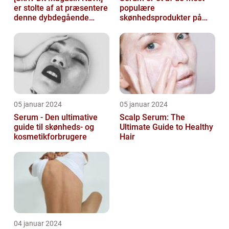
er stolte af at præsentere
populære
denne dybdegående
skønhedsprodukter på
artikel om serum til ansigt
markedet i dag, og serum
ansigt er en vigtig de...
05 januar 2024
05 januar 2024
Serum - Den ultimative
Scalp Serum: The
guide til skønheds- og
Ultimate Guide to Healthy
kosmetikforbrugere
Hair
04 januar 2024