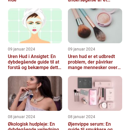
almindeligt, men
undertiden overset
skønhedspr...
09 januar 2024
09 januar 2024
Uren Hud i Ansigtet: En
Uren hud er et udbredt
dybdegående guide til at
problem, der påvirker
forstå og bekæmpe dette
mange mennesker over
almindelige problem
hele verden
08 januar 2024
08 januar 2024
Økologisk hudpleje: En
Øjenvippe serum: En
dybdegående vejledning
guide til smukkere og