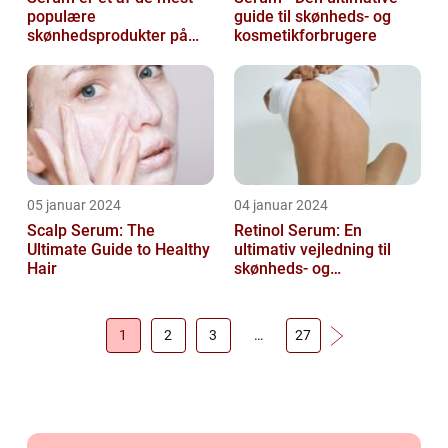
populære
guide til skønheds- og
skønhedsprodukter på
kosmetikforbrugere
markedet i dag, og serum
ansigt er en vigtig de...
05 januar 2024
04 januar 2024
Scalp Serum: The
Retinol Serum: En
Ultimate Guide to Healthy
ultimativ vejledning til
Hair
skønheds- og
kosmetikforbrugere
1
2
3
…
27