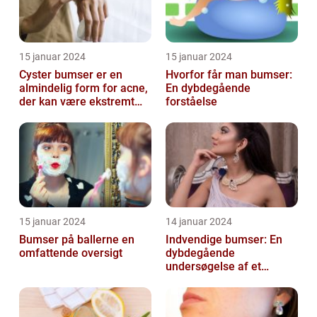
15 januar 2024
15 januar 2024
Cyster bumser er en
Hvorfor får man bumser:
almindelig form for acne,
En dybdegående
der kan være ekstremt
forståelse
frustrerende og
belastende for d...
15 januar 2024
14 januar 2024
Bumser på ballerne en
Indvendige bumser: En
omfattende oversigt
dybdegående
undersøgelse af et
almindeligt problem