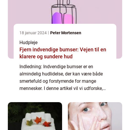
18 januar 2024
Peter Mortensen
Hudpleje
Fjern indvendige bumser: Vejen til en
klarere og sundere hud
Indledning: Indvendige bumser er en
almindelig hudlidelse, der kan være både
smertefuld og forstyrrende for mange
mennesker. I denne artikel vil vi udforske,
hvad indvendige bumser egentlig er, hvordan
de har udviklet sig over tid, og vigtige ting,
m...