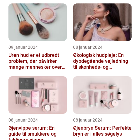
almindeligt, men
almindelige problem
undertiden overset
skønhedspr...
09 januar 2024
08 januar 2024
Uren hud er et udbredt
Økologisk hudpleje: En
problem, der påvirker
dybdegående vejledning
mange mennesker over
til skønheds- og
hele verden
kosmetikforbrugere
08 januar 2024
08 januar 2024
Øjenvippe serum: En
Øjenbryn Serum: Perfekte
guide til smukkere og
bryn er i alles søgelys
fyldigere vipper