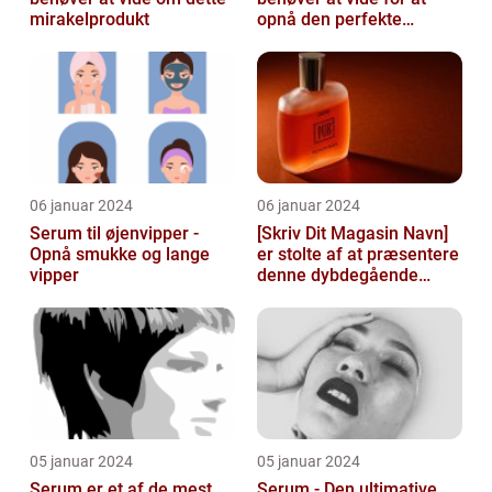
mirakelprodukt
opnå den perfekte
solbrune kulør
06 januar 2024
06 januar 2024
Serum til øjenvipper -
[Skriv Dit Magasin Navn]
Opnå smukke og lange
er stolte af at præsentere
vipper
denne dybdegående
artikel om serum til ansigt
05 januar 2024
05 januar 2024
Serum er et af de mest
Serum - Den ultimative