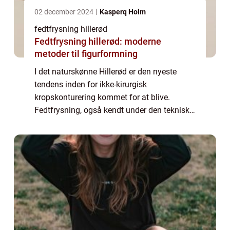
02 december 2024
Kasperq Holm
fedtfrysning hillerød
Fedtfrysning hillerød: moderne
metoder til figurformning
I det naturskønne Hillerød er den nyeste
tendens inden for ikke-kirurgisk
kropskonturering kommet for at blive.
Fedtfrysning, også kendt under den tekniske
term kryolipolyse, er blevet et populær valg
for dem, der øns...