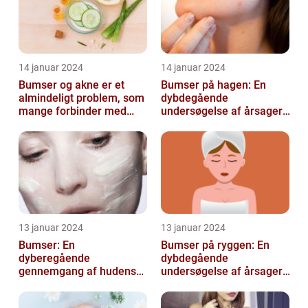
14 januar 2024
14 januar 2024
Bumser og akne er et
Bumser på hagen: En
almindeligt problem, som
dybdegående
mange forbinder med
undersøgelse af årsager,
teenageårene
behandling og
forebyggelse
13 januar 2024
13 januar 2024
Bumser: En
Bumser på ryggen: En
dyberegående
dybdegående
gennemgang af hudens
undersøgelse af årsager,
udfordringer
behandlinger og
forebyggelse