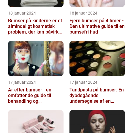
18 januar 2024
18 januar 2024
Bumser på kinderne er et
Fjern bumser på 4 timer -
almindeligt kosmetisk
Den ultimative guide til en
problem, der kan påvirke
bumsefri hud
både unge og voksne
17 januar 2024
17 januar 2024
Ar efter bumser - en
Tandpasta på bumser: En
omfattende guide til
dybdegående
behandling og
undersøgelse af en
forebyggelse
populær
skønhedsanbefaling