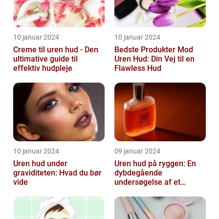
10 januar 2024
10 januar 2024
Creme til uren hud - Den
Bedste Produkter Mod
ultimative guide til
Uren Hud: Din Vej til en
effektiv hudpleje
Flawless Hud
10 januar 2024
09 januar 2024
Uren hud under
Uren hud på ryggen: En
graviditeten: Hvad du bør
dybdegående
vide
undersøgelse af et
almindeligt, men
undertiden overset
skønhedspr...