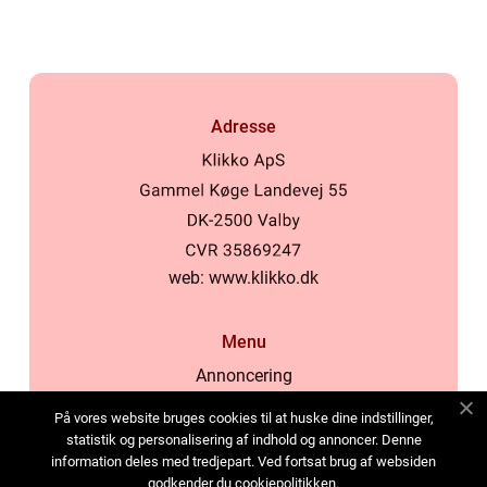
Adresse
web:
www.klikko.dk
Menu
Annoncering
Om os
På vores website bruges cookies til at huske dine indstillinger,
Cookies
statistik og personalisering af indhold og annoncer. Denne
information deles med tredjepart. Ved fortsat brug af websiden
Kontakt os
godkender du cookiepolitikken.