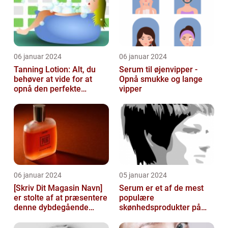
06 januar 2024
06 januar 2024
Tanning Lotion: Alt, du
Serum til øjenvipper -
behøver at vide for at
Opnå smukke og lange
opnå den perfekte
vipper
solbrune kulør
06 januar 2024
05 januar 2024
[Skriv Dit Magasin Navn]
Serum er et af de mest
er stolte af at præsentere
populære
denne dybdegående
skønhedsprodukter på
artikel om serum til ansigt
markedet i dag, og serum
ansigt er en vigtig de...