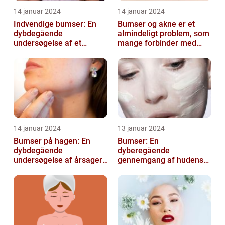
14 januar 2024
14 januar 2024
Indvendige bumser: En
Bumser og akne er et
dybdegående
almindeligt problem, som
undersøgelse af et
mange forbinder med
almindeligt problem
teenageårene
14 januar 2024
13 januar 2024
Bumser på hagen: En
Bumser: En
dybdegående
dyberegående
undersøgelse af årsager,
gennemgang af hudens
behandling og
udfordringer
forebyggelse