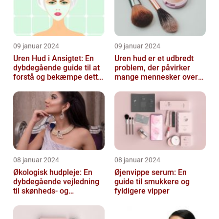
09 januar 2024
09 januar 2024
Uren Hud i Ansigtet: En
Uren hud er et udbredt
dybdegående guide til at
problem, der påvirker
forstå og bekæmpe dette
mange mennesker over
almindelige problem
hele verden
08 januar 2024
08 januar 2024
Økologisk hudpleje: En
Øjenvippe serum: En
dybdegående vejledning
guide til smukkere og
til skønheds- og
fyldigere vipper
kosmetikforbrugere