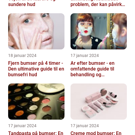
sundere hud
problem, der kan påvirke
både unge og voksne
18 januar 2024
17 januar 2024
Fjern bumser på 4 timer -
Ar efter bumser - en
Den ultimative guide til en
omfattende guide til
bumsefri hud
behandling og
forebyggelse
17 januar 2024
17 januar 2024
Tandpasta på bumser: En
Creme mod bumser: En