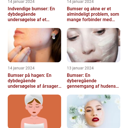
14 januar 2024
14 januar 2024
Indvendige bumser: En
Bumser og akne er et
dybdegående
almindeligt problem, som
undersøgelse af et
mange forbinder med
almindeligt problem
teenageårene
14 januar 2024
13 januar 2024
Bumser på hagen: En
Bumser: En
dybdegående
dyberegående
undersøgelse af årsager,
gennemgang af hudens
behandling og
udfordringer
forebyggelse