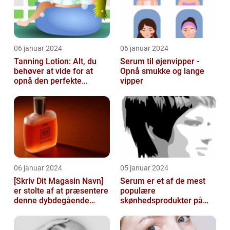
06 januar 2024
06 januar 2024
Tanning Lotion: Alt, du
Serum til øjenvipper -
behøver at vide for at
Opnå smukke og lange
opnå den perfekte
vipper
solbrune kulør
06 januar 2024
05 januar 2024
[Skriv Dit Magasin Navn]
Serum er et af de mest
er stolte af at præsentere
populære
denne dybdegående
skønhedsprodukter på
artikel om serum til ansigt
markedet i dag, og serum
ansigt er en vigtig de...