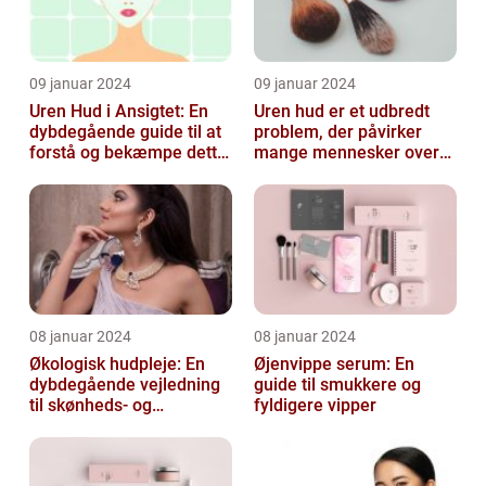
09 januar 2024
09 januar 2024
Uren Hud i Ansigtet: En
Uren hud er et udbredt
dybdegående guide til at
problem, der påvirker
forstå og bekæmpe dette
mange mennesker over
almindelige problem
hele verden
08 januar 2024
08 januar 2024
Økologisk hudpleje: En
Øjenvippe serum: En
dybdegående vejledning
guide til smukkere og
til skønheds- og
fyldigere vipper
kosmetikforbrugere