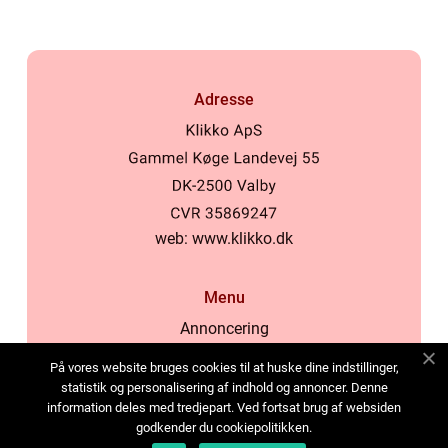
Adresse
web:
www.klikko.dk
Menu
Annoncering
Om os
På vores website bruges cookies til at huske dine indstillinger,
Cookies
statistik og personalisering af indhold og annoncer. Denne
information deles med tredjepart. Ved fortsat brug af websiden
Kontakt os
godkender du cookiepolitikken.
Sitemap