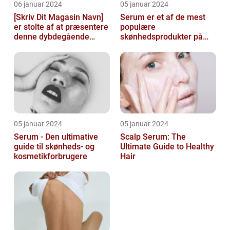
06 januar 2024
05 januar 2024
[Skriv Dit Magasin Navn]
Serum er et af de mest
er stolte af at præsentere
populære
denne dybdegående
skønhedsprodukter på
artikel om serum til ansigt
markedet i dag, og serum
ansigt er en vigtig de...
05 januar 2024
05 januar 2024
Serum - Den ultimative
Scalp Serum: The
guide til skønheds- og
Ultimate Guide to Healthy
kosmetikforbrugere
Hair