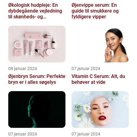
Økologisk hudpleje: En
Øjenvippe serum: En
dybdegående vejledning
guide til smukkere og
til skønheds- og
fyldigere vipper
kosmetikforbrugere
08 januar 2024
07 januar 2024
Øjenbryn Serum: Perfekte
Vitamin C Serum: Alt, du
bryn er i alles søgelys
behøver at vide
07 januar 2024
07 januar 2024