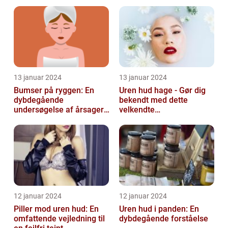
behandling og
udfordringer
forebyggelse
13 januar 2024
13 januar 2024
Bumser på ryggen: En
Uren hud hage - Gør dig
dybdegående
bekendt med dette
undersøgelse af årsager,
velkendte
behandlinger og
skønhedsproblem
forebyggelse
12 januar 2024
12 januar 2024
Piller mod uren hud: En
Uren hud i panden: En
omfattende vejledning til
dybdegående forståelse