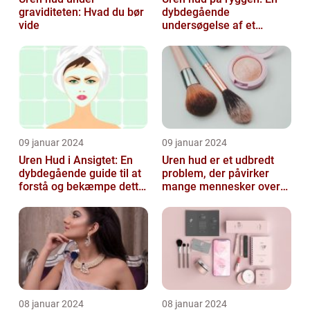
graviditeten: Hvad du bør
dybdegående
vide
undersøgelse af et
almindeligt, men
undertiden overset
skønhedspr...
09 januar 2024
09 januar 2024
Uren Hud i Ansigtet: En
Uren hud er et udbredt
dybdegående guide til at
problem, der påvirker
forstå og bekæmpe dette
mange mennesker over
almindelige problem
hele verden
08 januar 2024
08 januar 2024