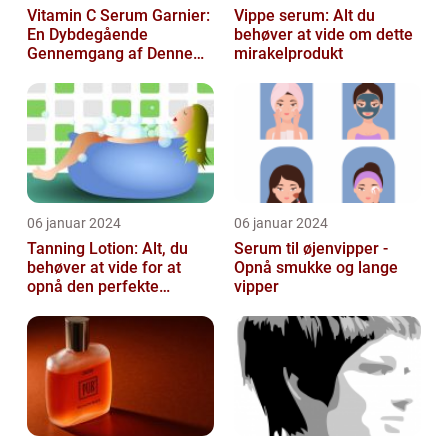
Vitamin C Serum Garnier:
Vippe serum: Alt du
En Dybdegående
behøver at vide om dette
Gennemgang af Denne
mirakelprodukt
Skønheds- og
Kosmetikfavorit
06 januar 2024
06 januar 2024
Tanning Lotion: Alt, du
Serum til øjenvipper -
behøver at vide for at
Opnå smukke og lange
opnå den perfekte
vipper
solbrune kulør