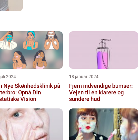
juli 2024
18 januar 2024
n Nye Skønhedsklinik på
Fjern indvendige bumser:
terbro: Opnå Din
Vejen til en klarere og
tetiske Vision
sundere hud