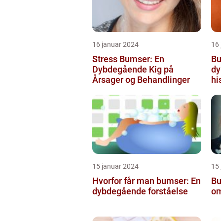
16 januar 2024
16
Stress Bumser: En
Bu
Dybdegående Kig på
dy
Årsager og Behandlinger
hi
15 januar 2024
15
Hvorfor får man bumser: En
Bu
dybdegående forståelse
om