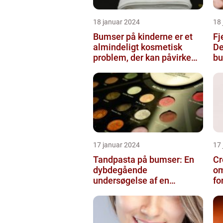
18 januar 2024
18
Bumser på kinderne er et
Fj
almindeligt kosmetisk
De
problem, der kan påvirke
bu
både unge og voksne
17 januar 2024
17
Tandpasta på bumser: En
Cr
dybdegående
om
undersøgelse af en
fo
populær
skønhedsanbefaling