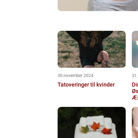
30 november 2024
31 
Tatoveringer til kvinder
Di
Øs
Æs