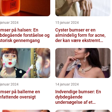
 januar 2024
15 januar 2024
mser på halsen: En
Cyster bumser er en
bdegående forståelse og
almindelig form for acne,
storisk gennemgang
der kan være ekstremt
frustrerende og belastende
for d...
 januar 2024
14 januar 2024
mser på ballerne en
Indvendige bumser: En
fattende oversigt
dybdegående
undersøgelse af et
almindeligt problem