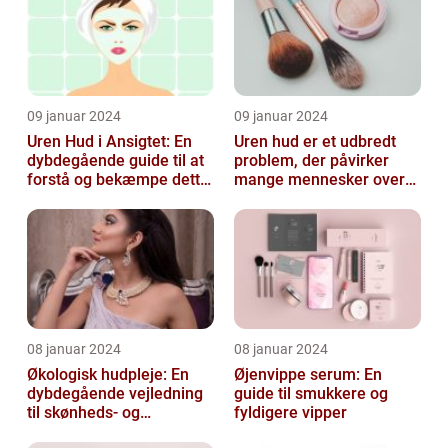
skønhedspr...
09 januar 2024
09 januar 2024
Uren Hud i Ansigtet: En
Uren hud er et udbredt
dybdegående guide til at
problem, der påvirker
forstå og bekæmpe dette
mange mennesker over
almindelige problem
hele verden
08 januar 2024
08 januar 2024
Økologisk hudpleje: En
Øjenvippe serum: En
dybdegående vejledning
guide til smukkere og
til skønheds- og
fyldigere vipper
kosmetikforbrugere