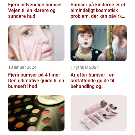
Fjern indvendige bumser:
Bumser på kinderne er et
Vejen til en klarere og
almindeligt kosmetisk
sundere hud
problem, der kan påvirke
både unge og voksne
18 januar 2024
17 januar 2024
Fjern bumser på 4 timer -
Ar efter bumser - en
Den ultimative guide til en
omfattende guide til
bumsefri hud
behandling og
forebyggelse