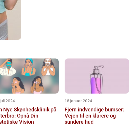
juli 2024
18 januar 2024
n Nye Skønhedsklinik på
Fjern indvendige bumser:
terbro: Opnå Din
Vejen til en klarere og
tetiske Vision
sundere hud