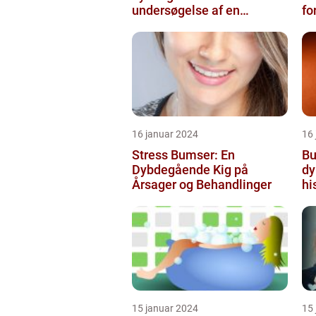
undersøgelse af en
fo
populær
skønhedsanbefaling
16 januar 2024
16
Stress Bumser: En
Bu
Dybdegående Kig på
dy
Årsager og Behandlinger
hi
15 januar 2024
15