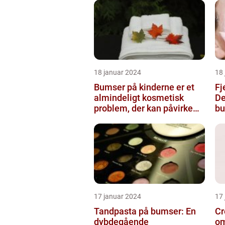
18 januar 2024
18
Bumser på kinderne er et
Fj
almindeligt kosmetisk
De
problem, der kan påvirke
bu
både unge og voksne
17 januar 2024
17
Tandpasta på bumser: En
Cr
dybdegående
om