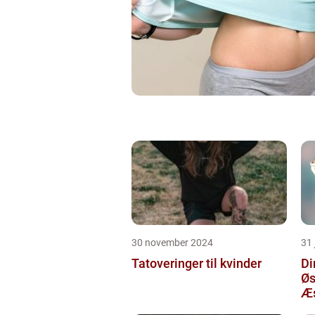
30 november 2024
31 
Tatoveringer til kvinder
Di
Øs
Æs