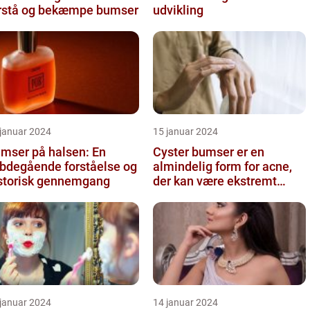
rstå og bekæmpe bumser
udvikling
 januar 2024
15 januar 2024
mser på halsen: En
Cyster bumser er en
bdegående forståelse og
almindelig form for acne,
storisk gennemgang
der kan være ekstremt
frustrerende og belastende
for d...
 januar 2024
14 januar 2024