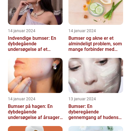
14 januar 2024
14 januar 2024
Indvendige bumser: En
Bumser og akne er et
dybdegående
almindeligt problem, som
undersøgelse af et
mange forbinder med
almindeligt problem
teenageårene
14 januar 2024
13 januar 2024
Bumser på hagen: En
Bumser: En
dybdegående
dyberegående
undersøgelse af årsager,
gennemgang af hudens
behandling og
udfordringer
forebyggelse