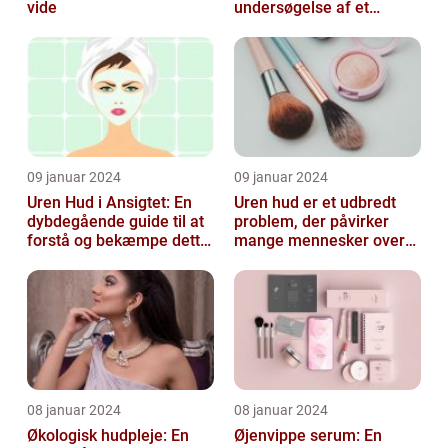
vide
undersøgelse af et
almindeligt, men
undertiden overset
skønhedspr...
09 januar 2024
09 januar 2024
Uren Hud i Ansigtet: En
Uren hud er et udbredt
dybdegående guide til at
problem, der påvirker
forstå og bekæmpe dette
mange mennesker over
almindelige problem
hele verden
08 januar 2024
08 januar 2024
Økologisk hudpleje: En
Øjenvippe serum: En