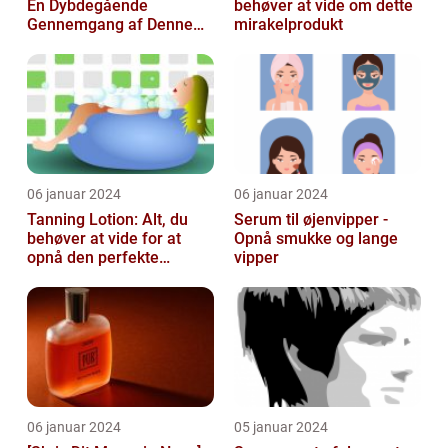
En Dybdegående
behøver at vide om dette
Gennemgang af Denne
mirakelprodukt
Skønheds- og
Kosmetikfavorit
06 januar 2024
06 januar 2024
Tanning Lotion: Alt, du
Serum til øjenvipper -
behøver at vide for at
Opnå smukke og lange
opnå den perfekte
vipper
solbrune kulør
06 januar 2024
05 januar 2024