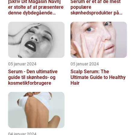
[Skriv Dit Magasin Navn]
Serum er et af de mest
er stolte af at præsentere
populære
denne dybdegående
skønhedsprodukter på
artikel om serum til ansigt
markedet i dag, og serum
ansigt er en vigtig de...
05 januar 2024
05 januar 2024
Serum - Den ultimative
Scalp Serum: The
guide til skønheds- og
Ultimate Guide to Healthy
kosmetikforbrugere
Hair
04 januar 2024