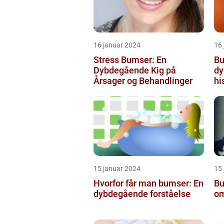
16 januar 2024
16
Stress Bumser: En
Bu
Dybdegående Kig på
dy
Årsager og Behandlinger
hi
15 januar 2024
15
Hvorfor får man bumser: En
Bu
dybdegående forståelse
om