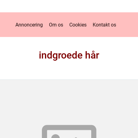
Annoncering
Om os
Cookies
Kontakt os
indgroede hår