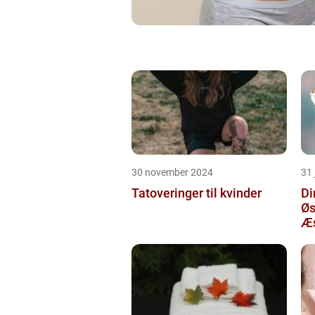
30 november 2024
31 
Tatoveringer til kvinder
Di
Øs
Æs