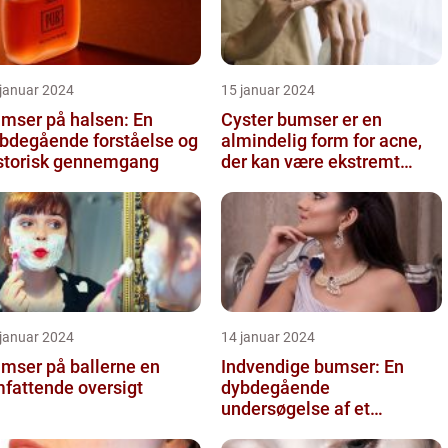
 januar 2024
15 januar 2024
mser på halsen: En
Cyster bumser er en
bdegående forståelse og
almindelig form for acne,
storisk gennemgang
der kan være ekstremt
frustrerende og belastende
for d...
 januar 2024
14 januar 2024
mser på ballerne en
Indvendige bumser: En
fattende oversigt
dybdegående
undersøgelse af et
almindeligt problem