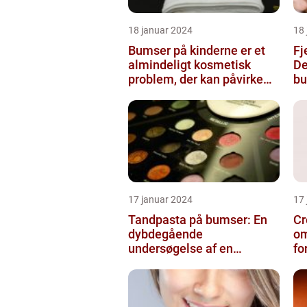
18 januar 2024
18
Bumser på kinderne er et
Fj
almindeligt kosmetisk
De
problem, der kan påvirke
bu
både unge og voksne
17 januar 2024
17
Tandpasta på bumser: En
Cr
dybdegående
om
undersøgelse af en
fo
populær
skønhedsanbefaling