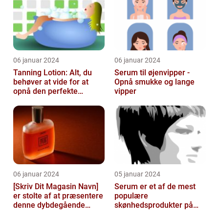
06 januar 2024
06 januar 2024
Tanning Lotion: Alt, du
Serum til øjenvipper -
behøver at vide for at
Opnå smukke og lange
opnå den perfekte
vipper
solbrune kulør
06 januar 2024
05 januar 2024
[Skriv Dit Magasin Navn]
Serum er et af de mest
er stolte af at præsentere
populære
denne dybdegående
skønhedsprodukter på
artikel om serum til ansigt
markedet i dag, og serum