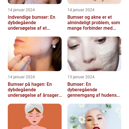
14 januar 2024
14 januar 2024
Indvendige bumser: En
Bumser og akne er et
dybdegående
almindeligt problem, som
undersøgelse af et
mange forbinder med
almindeligt problem
teenageårene
14 januar 2024
13 januar 2024
Bumser på hagen: En
Bumser: En
dybdegående
dyberegående
undersøgelse af årsager,
gennemgang af hudens
behandling og
udfordringer
forebyggelse