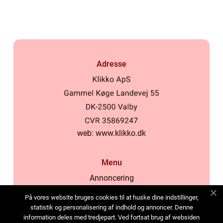
kosmetikforbrugere
Adresse
web:
www.klikko.dk
Menu
Annoncering
Om os
På vores website bruges cookies til at huske dine indstillinger,
Cookies
statistik og personalisering af indhold og annoncer. Denne
information deles med tredjepart. Ved fortsat brug af websiden
Kontakt os