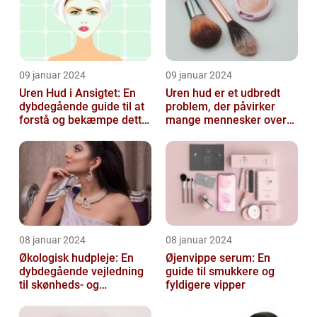
09 januar 2024
09 januar 2024
Uren Hud i Ansigtet: En
Uren hud er et udbredt
dybdegående guide til at
problem, der påvirker
forstå og bekæmpe dette
mange mennesker over
almindelige problem
hele verden
08 januar 2024
08 januar 2024
Økologisk hudpleje: En
Øjenvippe serum: En
dybdegående vejledning
guide til smukkere og
til skønheds- og
fyldigere vipper
kosmetikforbrugere