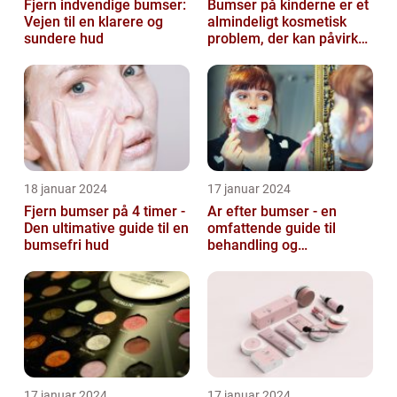
Fjern indvendige bumser:
Bumser på kinderne er et
Vejen til en klarere og
almindeligt kosmetisk
sundere hud
problem, der kan påvirke
både unge og voksne
18 januar 2024
17 januar 2024
Fjern bumser på 4 timer -
Ar efter bumser - en
Den ultimative guide til en
omfattende guide til
bumsefri hud
behandling og
forebyggelse
17 januar 2024
17 januar 2024