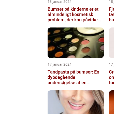
18 januar 2024
18
Bumser på kinderne er et
Fj
almindeligt kosmetisk
De
problem, der kan påvirke
bu
både unge og voksne
17 januar 2024
17
Tandpasta på bumser: En
Cr
dybdegående
om
undersøgelse af en
fo
populær
skønhedsanbefaling