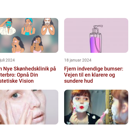
juli 2024
18 januar 2024
n Nye Skønhedsklinik på
Fjern indvendige bumser:
terbro: Opnå Din
Vejen til en klarere og
tetiske Vision
sundere hud