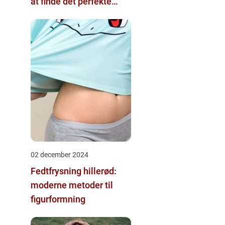
at finde det perfekte
tattoo-studio
02 december 2024
Fedtfrysning hillerød:
moderne metoder til
figurformning