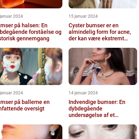
 januar 2024
15 januar 2024
mser på halsen: En
Cyster bumser er en
bdegående forståelse og
almindelig form for acne,
storisk gennemgang
der kan være ekstremt
frustrerende og belastende
for d...
 januar 2024
14 januar 2024
mser på ballerne en
Indvendige bumser: En
fattende oversigt
dybdegående
undersøgelse af et
almindeligt problem