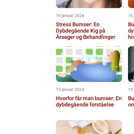
16 januar 2024
16
Stress Bumser: En
Bu
Dybdegående Kig på
dy
Årsager og Behandlinger
hi
15 januar 2024
15
Hvorfor får man bumser: En
Bu
dybdegående forståelse
om