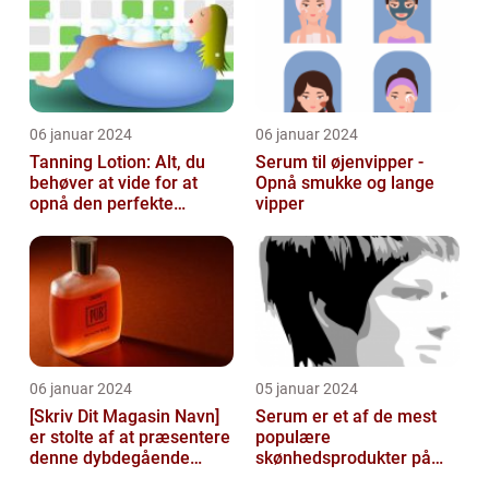
06 januar 2024
06 januar 2024
Tanning Lotion: Alt, du
Serum til øjenvipper -
behøver at vide for at
Opnå smukke og lange
opnå den perfekte
vipper
solbrune kulør
06 januar 2024
05 januar 2024
[Skriv Dit Magasin Navn]
Serum er et af de mest
er stolte af at præsentere
populære
denne dybdegående
skønhedsprodukter på
artikel om serum til ansigt
markedet i dag, og serum