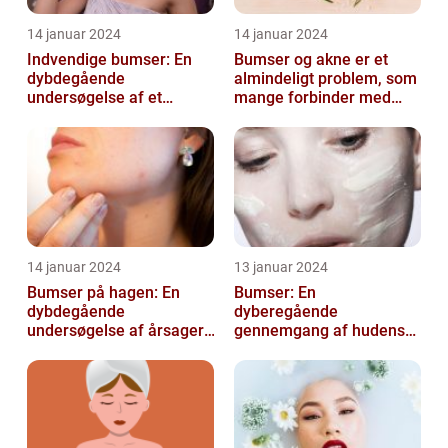
14 januar 2024
14 januar 2024
Indvendige bumser: En
Bumser og akne er et
dybdegående
almindeligt problem, som
undersøgelse af et
mange forbinder med
almindeligt problem
teenageårene
14 januar 2024
13 januar 2024
Bumser på hagen: En
Bumser: En
dybdegående
dyberegående
undersøgelse af årsager,
gennemgang af hudens
behandling og
udfordringer
forebyggelse