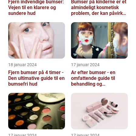
Fjern indvendige bumser:
Bumser på kinderne er et
Vejen til en klarere og
almindeligt kosmetisk
sundere hud
problem, der kan påvirke
både unge og voksne
18 januar 2024
17 januar 2024
Fjern bumser på 4 timer -
Ar efter bumser - en
Den ultimative guide til en
omfattende guide til
bumsefri hud
behandling og
forebyggelse
17 januar 2024
17 januar 2024