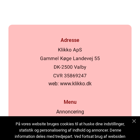
kosmetikforbrugere
Adresse
web:
www.klikko.dk
Menu
Annoncering
Om os
På vores website bruges cookies til at huske dine indstillinger,
Cookies
statistik og personalisering af indhold og annoncer. Denne
information deles med tredjepart. Ved fortsat brug af websiden
Kontakt os