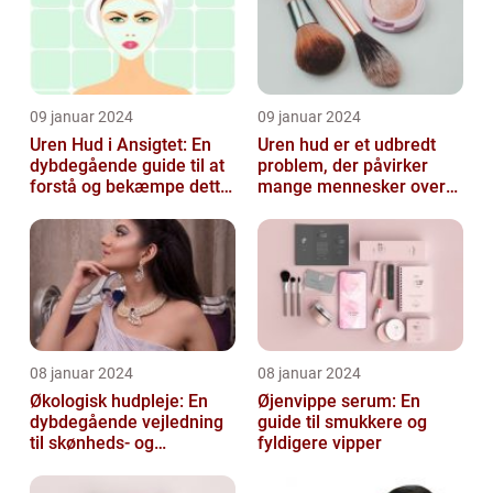
09 januar 2024
09 januar 2024
Uren Hud i Ansigtet: En
Uren hud er et udbredt
dybdegående guide til at
problem, der påvirker
forstå og bekæmpe dette
mange mennesker over
almindelige problem
hele verden
08 januar 2024
08 januar 2024
Økologisk hudpleje: En
Øjenvippe serum: En
dybdegående vejledning
guide til smukkere og
til skønheds- og
fyldigere vipper
kosmetikforbrugere