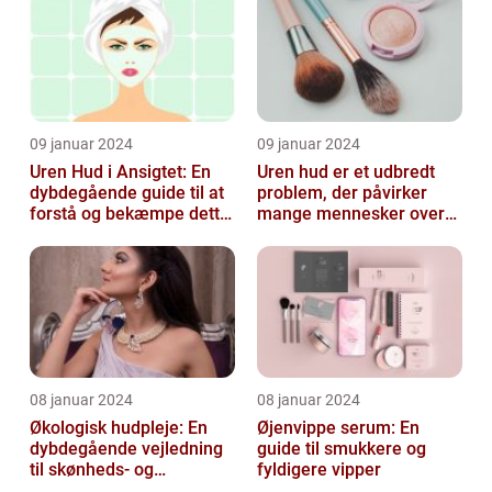
skønhedspr...
09 januar 2024
09 januar 2024
Uren Hud i Ansigtet: En
Uren hud er et udbredt
dybdegående guide til at
problem, der påvirker
forstå og bekæmpe dette
mange mennesker over
almindelige problem
hele verden
08 januar 2024
08 januar 2024
Økologisk hudpleje: En
Øjenvippe serum: En
dybdegående vejledning
guide til smukkere og
til skønheds- og
fyldigere vipper
kosmetikforbrugere