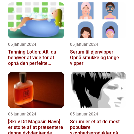
Kosmetikfavorit
06 januar 2024
06 januar 2024
Tanning Lotion: Alt, du
Serum til øjenvipper -
behøver at vide for at
Opnå smukke og lange
opnå den perfekte
vipper
solbrune kulør
06 januar 2024
05 januar 2024
[Skriv Dit Magasin Navn]
Serum er et af de mest
er stolte af at præsentere
populære
denne dybdegående
skønhedsprodukter på