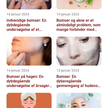
14 januar 2024
14 januar 2024
Indvendige bumser: En
Bumser og akne er et
dybdegående
almindeligt problem, som
undersøgelse af et
mange forbinder med
almindeligt problem
teenageårene
14 januar 2024
13 januar 2024
Bumser på hagen: En
Bumser: En
dybdegående
dyberegående
undersøgelse af årsager,
gennemgang af hudens
behandling og
udfordringer
forebyggelse