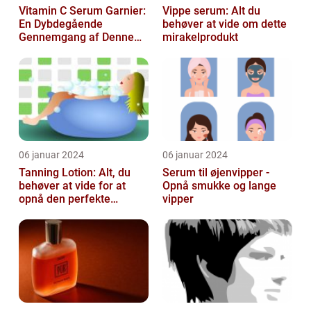
Vitamin C Serum Garnier:
Vippe serum: Alt du
En Dybdegående
behøver at vide om dette
Gennemgang af Denne
mirakelprodukt
Skønheds- og
Kosmetikfavorit
06 januar 2024
06 januar 2024
Tanning Lotion: Alt, du
Serum til øjenvipper -
behøver at vide for at
Opnå smukke og lange
opnå den perfekte
vipper
solbrune kulør