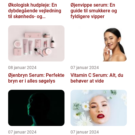
Økologisk hudpleje: En
Øjenvippe serum: En
dybdegående vejledning
guide til smukkere og
til skønheds- og
fyldigere vipper
kosmetikforbrugere
08 januar 2024
07 januar 2024
Øjenbryn Serum: Perfekte
Vitamin C Serum: Alt, du
bryn er i alles søgelys
behøver at vide
07 januar 2024
07 januar 2024