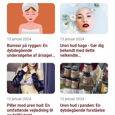
behandling og
udfordringer
forebyggelse
13 januar 2024
13 januar 2024
Bumser på ryggen: En
Uren hud hage - Gør dig
dybdegående
bekendt med dette
undersøgelse af årsager,
velkendte
behandlinger og
skønhedsproblem
forebyggelse
12 januar 2024
12 januar 2024
Piller mod uren hud: En
Uren hud i panden: En
omfattende vejledning til
dybdegående forståelse