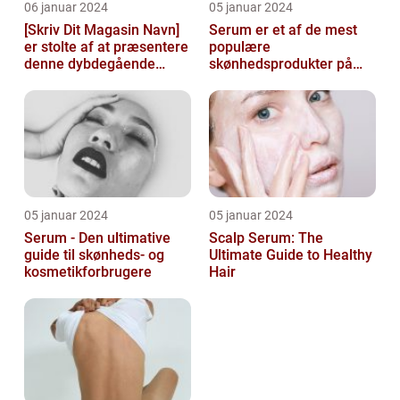
06 januar 2024
05 januar 2024
[Skriv Dit Magasin Navn]
Serum er et af de mest
er stolte af at præsentere
populære
denne dybdegående
skønhedsprodukter på
artikel om serum til ansigt
markedet i dag, og serum
ansigt er en vigtig de...
05 januar 2024
05 januar 2024
Serum - Den ultimative
Scalp Serum: The
guide til skønheds- og
Ultimate Guide to Healthy
kosmetikforbrugere
Hair