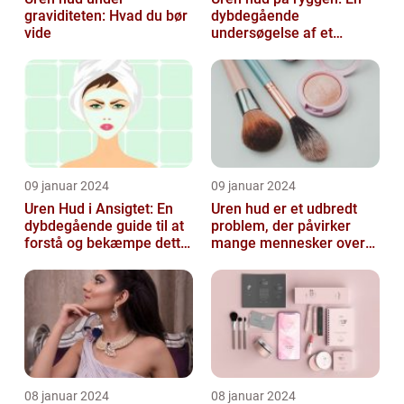
graviditeten: Hvad du bør
dybdegående
vide
undersøgelse af et
almindeligt, men
undertiden overset
skønhedspr...
09 januar 2024
09 januar 2024
Uren Hud i Ansigtet: En
Uren hud er et udbredt
dybdegående guide til at
problem, der påvirker
forstå og bekæmpe dette
mange mennesker over
almindelige problem
hele verden
08 januar 2024
08 januar 2024