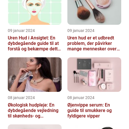
09 januar 2024
09 januar 2024
Uren Hud i Ansigtet: En
Uren hud er et udbredt
dybdegående guide til at
problem, der påvirker
forstå og bekæmpe dette
mange mennesker over
almindelige problem
hele verden
08 januar 2024
08 januar 2024
Økologisk hudpleje: En
Øjenvippe serum: En
dybdegående vejledning
guide til smukkere og
til skønheds- og
fyldigere vipper
kosmetikforbrugere