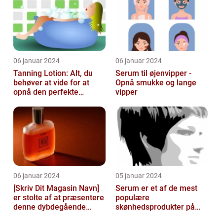
06 januar 2024
06 januar 2024
Tanning Lotion: Alt, du
Serum til øjenvipper -
behøver at vide for at
Opnå smukke og lange
opnå den perfekte
vipper
solbrune kulør
06 januar 2024
05 januar 2024
[Skriv Dit Magasin Navn]
Serum er et af de mest
er stolte af at præsentere
populære
denne dybdegående
skønhedsprodukter på
artikel om serum til ansigt
markedet i dag, og serum