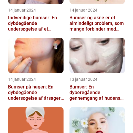
14 januar 2024
14 januar 2024
Indvendige bumser: En
Bumser og akne er et
dybdegående
almindeligt problem, som
undersøgelse af et
mange forbinder med
almindeligt problem
teenageårene
14 januar 2024
13 januar 2024
Bumser på hagen: En
Bumser: En
dybdegående
dyberegående
undersøgelse af årsager,
gennemgang af hudens
behandling og
udfordringer
forebyggelse