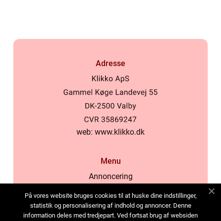
kosmetikforbrugere
Adresse
web:
www.klikko.dk
Menu
Annoncering
Om os
På vores website bruges cookies til at huske dine indstillinger,
Cookies
statistik og personalisering af indhold og annoncer. Denne
information deles med tredjepart. Ved fortsat brug af websiden
Kontakt os