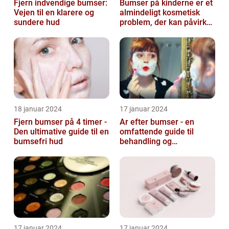
Fjern indvendige bumser:
Bumser på kinderne er et
Vejen til en klarere og
almindeligt kosmetisk
sundere hud
problem, der kan påvirke
både unge og voksne
18 januar 2024
17 januar 2024
Fjern bumser på 4 timer -
Ar efter bumser - en
Den ultimative guide til en
omfattende guide til
bumsefri hud
behandling og
forebyggelse
17 januar 2024
17 januar 2024