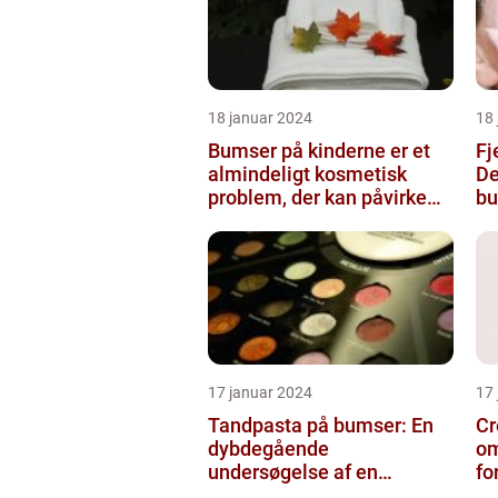
18 januar 2024
18
Bumser på kinderne er et
Fj
almindeligt kosmetisk
De
problem, der kan påvirke
bu
både unge og voksne
17 januar 2024
17
Tandpasta på bumser: En
Cr
dybdegående
om
undersøgelse af en
fo
populær