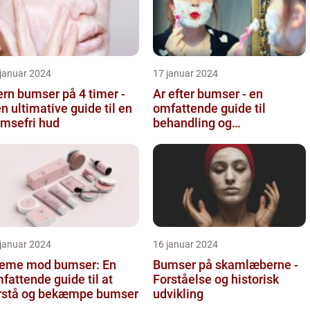
 januar 2024
17 januar 2024
ern bumser på 4 timer -
Ar efter bumser - en
n ultimative guide til en
omfattende guide til
msefri hud
behandling og
forebyggelse
 januar 2024
16 januar 2024
eme mod bumser: En
Bumser på skamlæberne -
fattende guide til at
Forståelse og historisk
rstå og bekæmpe bumser
udvikling