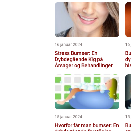
skønhedsanbefaling
16 januar 2024
16
Stress Bumser: En
Bu
Dybdegående Kig på
dy
Årsager og Behandlinger
hi
15 januar 2024
15
Hvorfor får man bumser: En
Bu