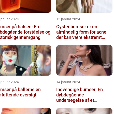
 januar 2024
15 januar 2024
mser på halsen: En
Cyster bumser er en
bdegående forståelse og
almindelig form for acne,
storisk gennemgang
der kan være ekstremt
frustrerende og belastende
for d...
 januar 2024
14 januar 2024
mser på ballerne en
Indvendige bumser: En
fattende oversigt
dybdegående
undersøgelse af et
almindeligt problem