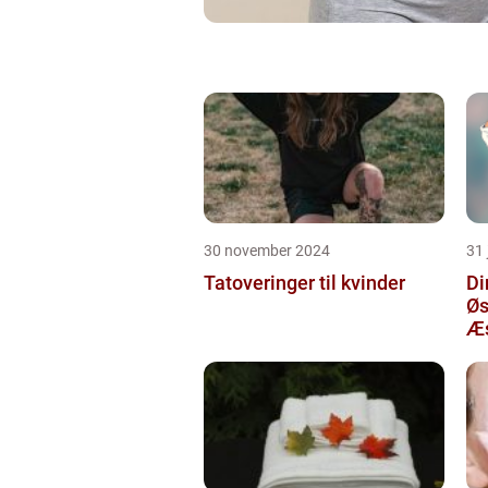
30 november 2024
31 
Tatoveringer til kvinder
Di
Øs
Æs