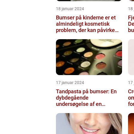
18 januar 2024
18
Bumser på kinderne er et
Fj
almindeligt kosmetisk
De
problem, der kan påvirke
bu
både unge og voksne
17 januar 2024
17
Tandpasta på bumser: En
Cr
dybdegående
om
undersøgelse af en
fo
populær
skønhedsanbefaling