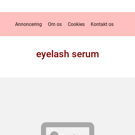
Annoncering
Om os
Cookies
Kontakt os
eyelash serum