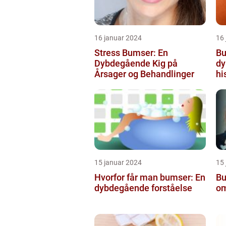
16 januar 2024
16
Stress Bumser: En
Bu
Dybdegående Kig på
dy
Årsager og Behandlinger
hi
15 januar 2024
15
Hvorfor får man bumser: En
Bu
dybdegående forståelse
om