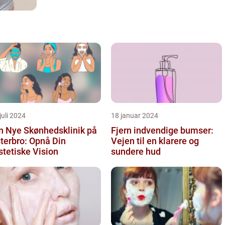
juli 2024
18 januar 2024
n Nye Skønhedsklinik på
Fjern indvendige bumser:
terbro: Opnå Din
Vejen til en klarere og
tetiske Vision
sundere hud