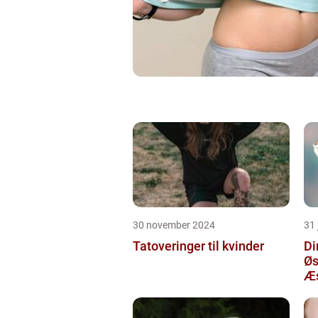
30 november 2024
31 
Tatoveringer til kvinder
Di
Øs
Æs