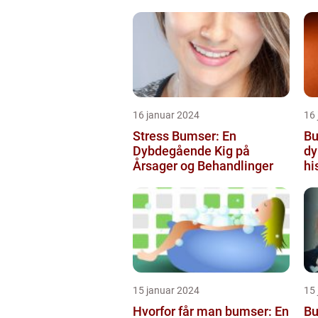
populær
skønhedsanbefaling
16 januar 2024
16
Stress Bumser: En
Bu
Dybdegående Kig på
dy
Årsager og Behandlinger
hi
15 januar 2024
15
Hvorfor får man bumser: En
Bu