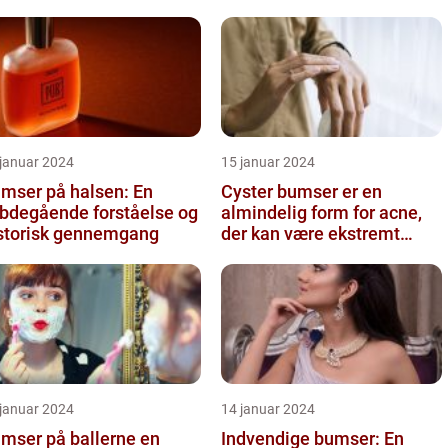
 januar 2024
15 januar 2024
mser på halsen: En
Cyster bumser er en
bdegående forståelse og
almindelig form for acne,
storisk gennemgang
der kan være ekstremt
frustrerende og belastende
for d...
 januar 2024
14 januar 2024
mser på ballerne en
Indvendige bumser: En