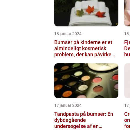
18 januar 2024
18
Bumser på kinderne er et
Fj
almindeligt kosmetisk
De
problem, der kan påvirke
bu
både unge og voksne
17 januar 2024
17
Tandpasta på bumser: En
Cr
dybdegående
om
undersøgelse af en
fo