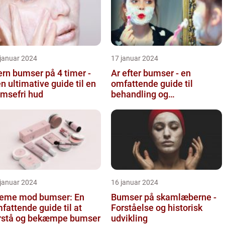
 januar 2024
17 januar 2024
ern bumser på 4 timer -
Ar efter bumser - en
n ultimative guide til en
omfattende guide til
msefri hud
behandling og
forebyggelse
 januar 2024
16 januar 2024
eme mod bumser: En
Bumser på skamlæberne -
fattende guide til at
Forståelse og historisk
rstå og bekæmpe bumser
udvikling