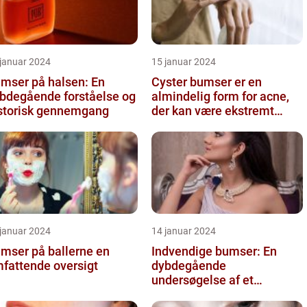
 januar 2024
15 januar 2024
mser på halsen: En
Cyster bumser er en
bdegående forståelse og
almindelig form for acne,
storisk gennemgang
der kan være ekstremt
frustrerende og belastende
for d...
 januar 2024
14 januar 2024
mser på ballerne en
Indvendige bumser: En
fattende oversigt
dybdegående
undersøgelse af et
almindeligt problem