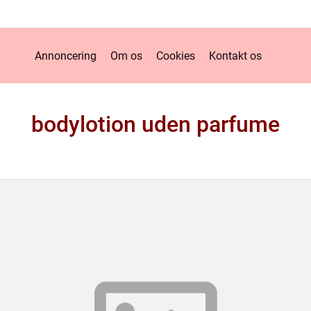
Annoncering
Om os
Cookies
Kontakt os
bodylotion uden parfume