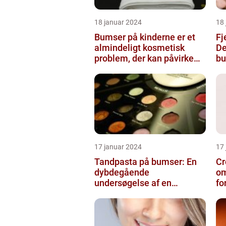
18 januar 2024
18
Bumser på kinderne er et
Fj
almindeligt kosmetisk
De
problem, der kan påvirke
bu
både unge og voksne
17 januar 2024
17
Tandpasta på bumser: En
Cr
dybdegående
om
undersøgelse af en
fo
populær
skønhedsanbefaling