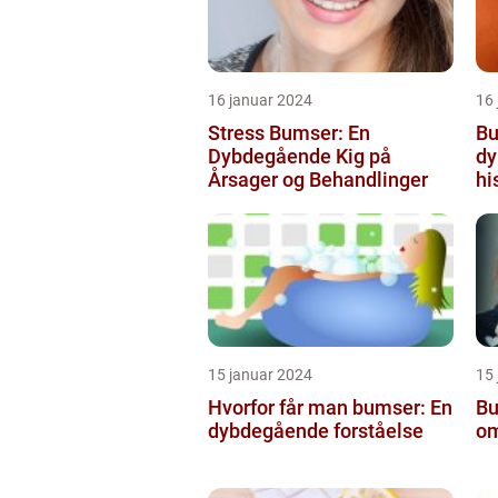
16 januar 2024
16
Stress Bumser: En
Bu
Dybdegående Kig på
dy
Årsager og Behandlinger
hi
15 januar 2024
15
Hvorfor får man bumser: En
Bu
dybdegående forståelse
om