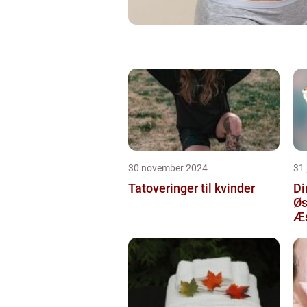
30 november 2024
31 
Tatoveringer til kvinder
Di
Øs
Æs