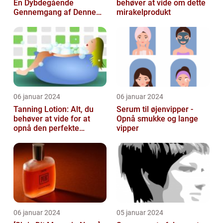
En Dybdegående
behøver at vide om dette
Gennemgang af Denne
mirakelprodukt
Skønheds- og
Kosmetikfavorit
06 januar 2024
06 januar 2024
Tanning Lotion: Alt, du
Serum til øjenvipper -
behøver at vide for at
Opnå smukke og lange
opnå den perfekte
vipper
solbrune kulør
06 januar 2024
05 januar 2024