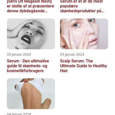
[Skriv Dit Magasin Navn]
Serum er et af de mest
er stolte af at præsentere
populære
denne dybdegående
skønhedsprodukter på
artikel om serum til ansigt
markedet i dag, og serum
ansigt er en vigtig de...
05 januar 2024
05 januar 2024
Serum - Den ultimative
Scalp Serum: The
guide til skønheds- og
Ultimate Guide to Healthy
kosmetikforbrugere
Hair
04 januar 2024