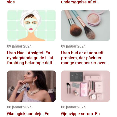
vide
undersøgelse af et
almindeligt, men
undertiden overset
skønhedspr...
09 januar 2024
09 januar 2024
Uren Hud i Ansigtet: En
Uren hud er et udbredt
dybdegående guide til at
problem, der påvirker
forstå og bekæmpe dette
mange mennesker over
almindelige problem
hele verden
08 januar 2024
08 januar 2024
Økologisk hudpleje: En
Øjenvippe serum: En