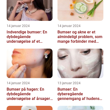
14 januar 2024
14 januar 2024
Indvendige bumser: En
Bumser og akne er et
dybdegående
almindeligt problem, som
undersøgelse af et
mange forbinder med
almindeligt problem
teenageårene
14 januar 2024
13 januar 2024
Bumser på hagen: En
Bumser: En
dybdegående
dyberegående
undersøgelse af årsager,
gennemgang af hudens
behandling og
udfordringer
forebyggelse