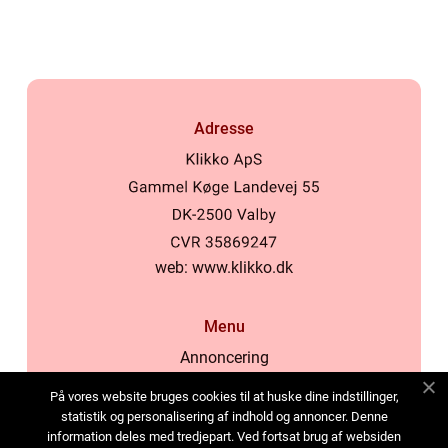
kosmetikforbrugere
Adresse
web:
www.klikko.dk
Menu
Annoncering
Om os
På vores website bruges cookies til at huske dine indstillinger,
Cookies
statistik og personalisering af indhold og annoncer. Denne
information deles med tredjepart. Ved fortsat brug af websiden
Kontakt os