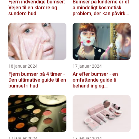
Fjern indvendige bumser:
Bumser på kinderne er et
Vejen til en klarere og
almindeligt kosmetisk
sundere hud
problem, der kan påvirke
både unge og voksne
18 januar 2024
17 januar 2024
Fjern bumser på 4 timer -
Ar efter bumser - en
Den ultimative guide til en
omfattende guide til
bumsefri hud
behandling og
forebyggelse
17 januar 2024
17 januar 2024