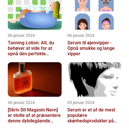
06 januar 2024
06 januar 2024
Tanning Lotion: Alt, du
Serum til øjenvipper -
behøver at vide for at
Opnå smukke og lange
opnå den perfekte
vipper
solbrune kulør
06 januar 2024
05 januar 2024
[Skriv Dit Magasin Navn]
Serum er et af de mest
er stolte af at præsentere
populære
denne dybdegående
skønhedsprodukter på
artikel om serum til ansigt
markedet i dag, og serum