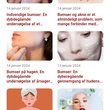
14 januar 2024
14 januar 2024
Indvendige bumser: En
Bumser og akne er et
dybdegående
almindeligt problem, som
undersøgelse af et
mange forbinder med
almindeligt problem
teenageårene
14 januar 2024
13 januar 2024
Bumser på hagen: En
Bumser: En
dybdegående
dyberegående
undersøgelse af årsager,
gennemgang af hudens
behandling og
udfordringer
forebyggelse