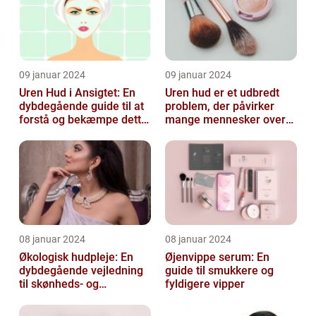
09 januar 2024
09 januar 2024
Uren Hud i Ansigtet: En
Uren hud er et udbredt
dybdegående guide til at
problem, der påvirker
forstå og bekæmpe dette
mange mennesker over
almindelige problem
hele verden
08 januar 2024
08 januar 2024
Økologisk hudpleje: En
Øjenvippe serum: En
dybdegående vejledning
guide til smukkere og
til skønheds- og
fyldigere vipper
kosmetikforbrugere