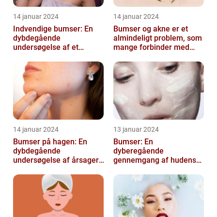
14 januar 2024
14 januar 2024
Indvendige bumser: En
Bumser og akne er et
dybdegående
almindeligt problem, som
undersøgelse af et
mange forbinder med
almindeligt problem
teenageårene
14 januar 2024
13 januar 2024
Bumser på hagen: En
Bumser: En
dybdegående
dyberegående
undersøgelse af årsager,
gennemgang af hudens
behandling og
udfordringer
forebyggelse