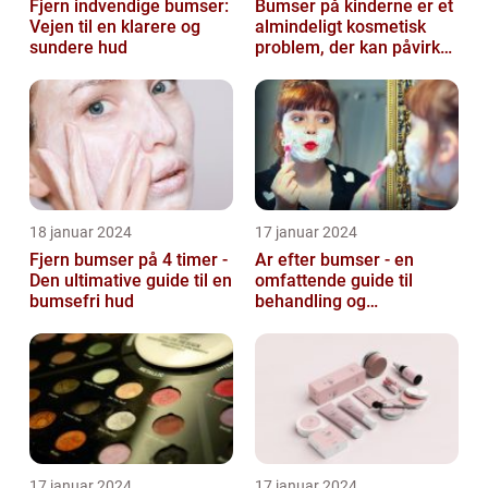
Fjern indvendige bumser:
Bumser på kinderne er et
Vejen til en klarere og
almindeligt kosmetisk
sundere hud
problem, der kan påvirke
både unge og voksne
18 januar 2024
17 januar 2024
Fjern bumser på 4 timer -
Ar efter bumser - en
Den ultimative guide til en
omfattende guide til
bumsefri hud
behandling og
forebyggelse
17 januar 2024
17 januar 2024