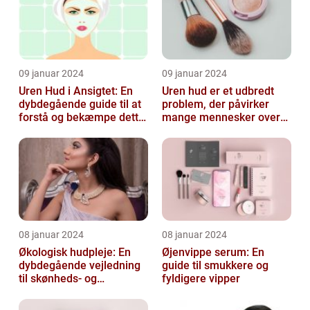
09 januar 2024
09 januar 2024
Uren Hud i Ansigtet: En
Uren hud er et udbredt
dybdegående guide til at
problem, der påvirker
forstå og bekæmpe dette
mange mennesker over
almindelige problem
hele verden
08 januar 2024
08 januar 2024
Økologisk hudpleje: En
Øjenvippe serum: En
dybdegående vejledning
guide til smukkere og
til skønheds- og
fyldigere vipper
kosmetikforbrugere