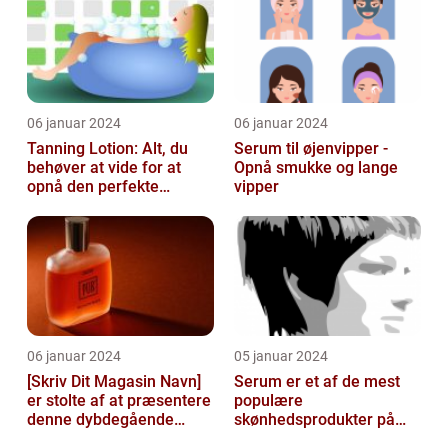
06 januar 2024
06 januar 2024
Tanning Lotion: Alt, du
Serum til øjenvipper -
behøver at vide for at
Opnå smukke og lange
opnå den perfekte
vipper
solbrune kulør
06 januar 2024
05 januar 2024
[Skriv Dit Magasin Navn]
Serum er et af de mest
er stolte af at præsentere
populære
denne dybdegående
skønhedsprodukter på
artikel om serum til ansigt
markedet i dag, og serum