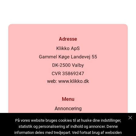
kosmetikforbrugere
Adresse
web:
www.klikko.dk
Menu
Annoncering
Om os
På vores website bruges cookies til at huske dine indstillinger,
Cookies
statistik og personalisering af indhold og annoncer. Denne
information deles med tredjepart. Ved fortsat brug af websiden
Kontakt os