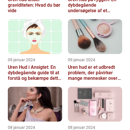
graviditeten: Hvad du bør
dybdegående
vide
undersøgelse af et
almindeligt, men
undertiden overset
skønhedspr...
09 januar 2024
09 januar 2024
Uren Hud i Ansigtet: En
Uren hud er et udbredt
dybdegående guide til at
problem, der påvirker
forstå og bekæmpe dette
mange mennesker over
almindelige problem
hele verden
08 januar 2024
08 januar 2024