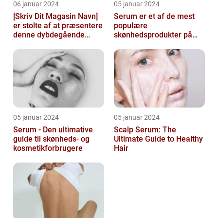
06 januar 2024
05 januar 2024
[Skriv Dit Magasin Navn]
Serum er et af de mest
er stolte af at præsentere
populære
denne dybdegående
skønhedsprodukter på
artikel om serum til ansigt
markedet i dag, og serum
ansigt er en vigtig de...
05 januar 2024
05 januar 2024
Serum - Den ultimative
Scalp Serum: The
guide til skønheds- og
Ultimate Guide to Healthy
kosmetikforbrugere
Hair