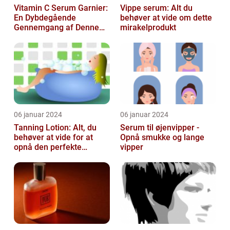
Vitamin C Serum Garnier:
Vippe serum: Alt du
En Dybdegående
behøver at vide om dette
Gennemgang af Denne
mirakelprodukt
Skønheds- og
Kosmetikfavorit
06 januar 2024
06 januar 2024
Tanning Lotion: Alt, du
Serum til øjenvipper -
behøver at vide for at
Opnå smukke og lange
opnå den perfekte
vipper
solbrune kulør