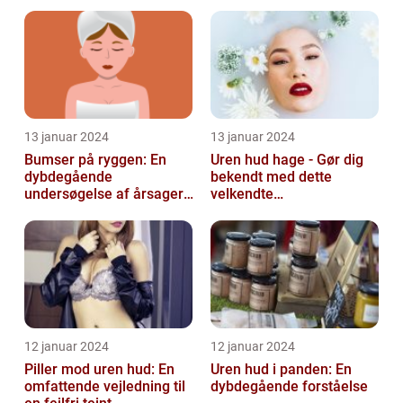
behandling og
udfordringer
forebyggelse
13 januar 2024
13 januar 2024
Bumser på ryggen: En
Uren hud hage - Gør dig
dybdegående
bekendt med dette
undersøgelse af årsager,
velkendte
behandlinger og
skønhedsproblem
forebyggelse
12 januar 2024
12 januar 2024
Piller mod uren hud: En
Uren hud i panden: En
omfattende vejledning til
dybdegående forståelse