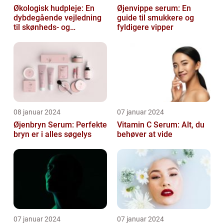
Økologisk hudpleje: En
Øjenvippe serum: En
dybdegående vejledning
guide til smukkere og
til skønheds- og
fyldigere vipper
kosmetikforbrugere
08 januar 2024
07 januar 2024
Øjenbryn Serum: Perfekte
Vitamin C Serum: Alt, du
bryn er i alles søgelys
behøver at vide
07 januar 2024
07 januar 2024