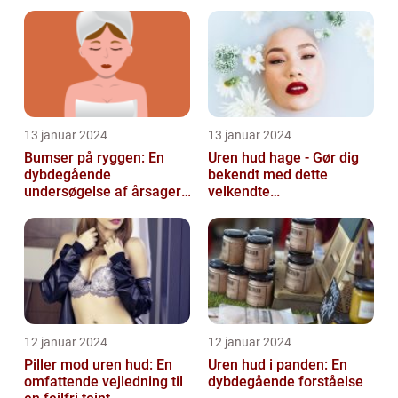
behandling og
udfordringer
forebyggelse
13 januar 2024
13 januar 2024
Bumser på ryggen: En
Uren hud hage - Gør dig
dybdegående
bekendt med dette
undersøgelse af årsager,
velkendte
behandlinger og
skønhedsproblem
forebyggelse
12 januar 2024
12 januar 2024
Piller mod uren hud: En
Uren hud i panden: En
omfattende vejledning til
dybdegående forståelse