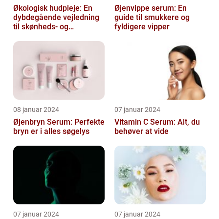
Økologisk hudpleje: En
Øjenvippe serum: En
dybdegående vejledning
guide til smukkere og
til skønheds- og
fyldigere vipper
kosmetikforbrugere
08 januar 2024
07 januar 2024
Øjenbryn Serum: Perfekte
Vitamin C Serum: Alt, du
bryn er i alles søgelys
behøver at vide
07 januar 2024
07 januar 2024