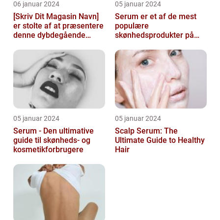
06 januar 2024
05 januar 2024
[Skriv Dit Magasin Navn]
Serum er et af de mest
er stolte af at præsentere
populære
denne dybdegående
skønhedsprodukter på
artikel om serum til ansigt
markedet i dag, og serum
ansigt er en vigtig de...
05 januar 2024
05 januar 2024
Serum - Den ultimative
Scalp Serum: The
guide til skønheds- og
Ultimate Guide to Healthy
kosmetikforbrugere
Hair