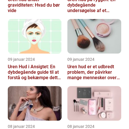
graviditeten: Hvad du bør
dybdegående
vide
undersøgelse af et
almindeligt, men
undertiden overset
skønhedspr...
09 januar 2024
09 januar 2024
Uren Hud i Ansigtet: En
Uren hud er et udbredt
dybdegående guide til at
problem, der påvirker
forstå og bekæmpe dette
mange mennesker over
almindelige problem
hele verden
08 januar 2024
08 januar 2024