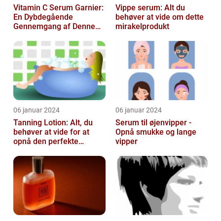
Vitamin C Serum Garnier:
Vippe serum: Alt du
En Dybdegående
behøver at vide om dette
Gennemgang af Denne
mirakelprodukt
Skønheds- og
Kosmetikfavorit
06 januar 2024
06 januar 2024
Tanning Lotion: Alt, du
Serum til øjenvipper -
behøver at vide for at
Opnå smukke og lange
opnå den perfekte
vipper
solbrune kulør