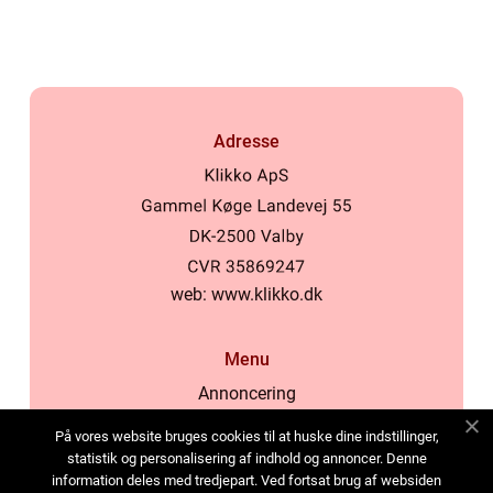
kosmetikforbrugere
Adresse
web:
www.klikko.dk
Menu
Annoncering
Om os
På vores website bruges cookies til at huske dine indstillinger,
Cookies
statistik og personalisering af indhold og annoncer. Denne
information deles med tredjepart. Ved fortsat brug af websiden
Kontakt os