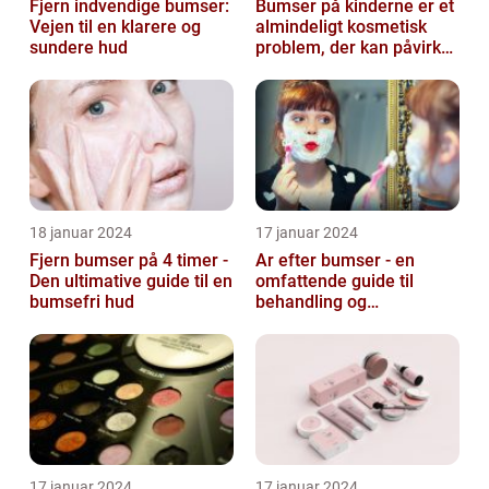
Fjern indvendige bumser:
Bumser på kinderne er et
Vejen til en klarere og
almindeligt kosmetisk
sundere hud
problem, der kan påvirke
både unge og voksne
18 januar 2024
17 januar 2024
Fjern bumser på 4 timer -
Ar efter bumser - en
Den ultimative guide til en
omfattende guide til
bumsefri hud
behandling og
forebyggelse
17 januar 2024
17 januar 2024