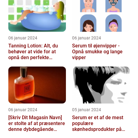
06 januar 2024
06 januar 2024
Tanning Lotion: Alt, du
Serum til øjenvipper -
behøver at vide for at
Opnå smukke og lange
opnå den perfekte
vipper
solbrune kulør
06 januar 2024
05 januar 2024
[Skriv Dit Magasin Navn]
Serum er et af de mest
er stolte af at præsentere
populære
denne dybdegående
skønhedsprodukter på
artikel om serum til ansigt
markedet i dag, og serum