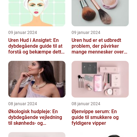
09 januar 2024
09 januar 2024
Uren Hud i Ansigtet: En
Uren hud er et udbredt
dybdegående guide til at
problem, der påvirker
forstå og bekæmpe dette
mange mennesker over
almindelige problem
hele verden
08 januar 2024
08 januar 2024
Økologisk hudpleje: En
Øjenvippe serum: En
dybdegående vejledning
guide til smukkere og
til skønheds- og
fyldigere vipper
kosmetikforbrugere