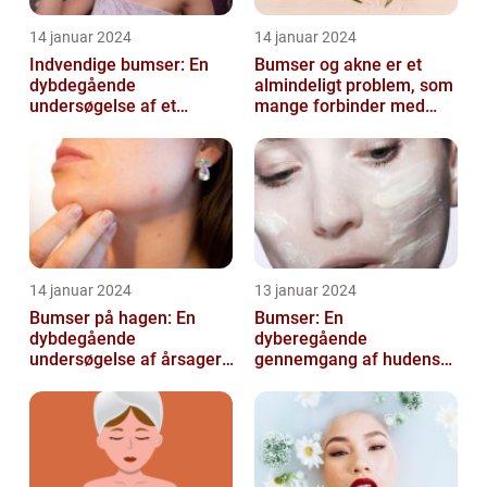
14 januar 2024
14 januar 2024
Indvendige bumser: En
Bumser og akne er et
dybdegående
almindeligt problem, som
undersøgelse af et
mange forbinder med
almindeligt problem
teenageårene
14 januar 2024
13 januar 2024
Bumser på hagen: En
Bumser: En
dybdegående
dyberegående
undersøgelse af årsager,
gennemgang af hudens
behandling og
udfordringer
forebyggelse