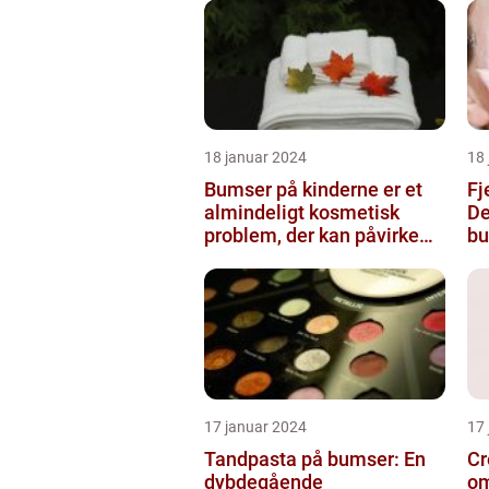
18 januar 2024
18
Bumser på kinderne er et
Fj
almindeligt kosmetisk
De
problem, der kan påvirke
bu
både unge og voksne
17 januar 2024
17
Tandpasta på bumser: En
Cr
dybdegående
om