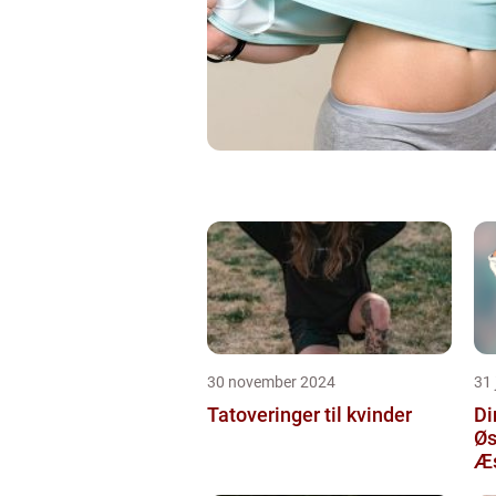
30 november 2024
31 
Tatoveringer til kvinder
Di
Øs
Æs