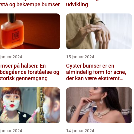
rstå og bekæmpe bumser
udvikling
 januar 2024
15 januar 2024
mser på halsen: En
Cyster bumser er en
bdegående forståelse og
almindelig form for acne,
storisk gennemgang
der kan være ekstremt
frustrerende og belastende
for d...
 januar 2024
14 januar 2024