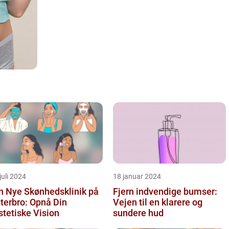
juli 2024
18 januar 2024
n Nye Skønhedsklinik på
Fjern indvendige bumser:
terbro: Opnå Din
Vejen til en klarere og
tetiske Vision
sundere hud