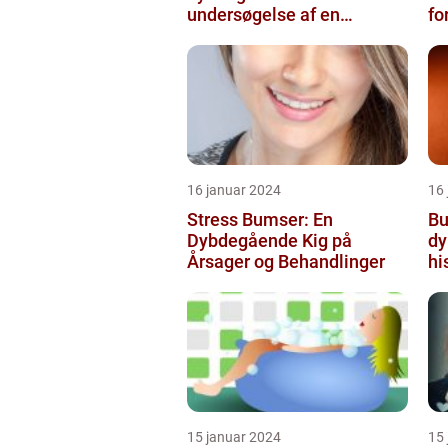
undersøgelse af en
fo
populær
skønhedsanbefaling
16 januar 2024
16
Stress Bumser: En
Bu
Dybdegående Kig på
dy
Årsager og Behandlinger
hi
15 januar 2024
15