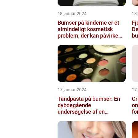
18 januar 2024
18
Bumser på kinderne er et
Fj
almindeligt kosmetisk
De
problem, der kan påvirke
bu
både unge og voksne
17 januar 2024
17
Tandpasta på bumser: En
Cr
dybdegående
om
undersøgelse af en
fo
populær
skønhedsanbefaling