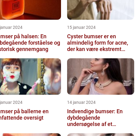
 januar 2024
15 januar 2024
mser på halsen: En
Cyster bumser er en
bdegående forståelse og
almindelig form for acne,
storisk gennemgang
der kan være ekstremt
frustrerende og belastende
for d...
 januar 2024
14 januar 2024
mser på ballerne en
Indvendige bumser: En
fattende oversigt
dybdegående
undersøgelse af et
almindeligt problem