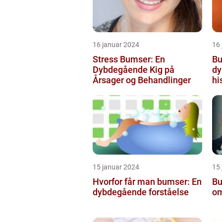
16 januar 2024
16
Stress Bumser: En
Bu
Dybdegående Kig på
dy
Årsager og Behandlinger
hi
15 januar 2024
15
Hvorfor får man bumser: En
Bu
dybdegående forståelse
om