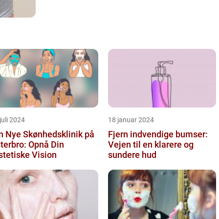
juli 2024
18 januar 2024
n Nye Skønhedsklinik på
Fjern indvendige bumser:
terbro: Opnå Din
Vejen til en klarere og
tetiske Vision
sundere hud