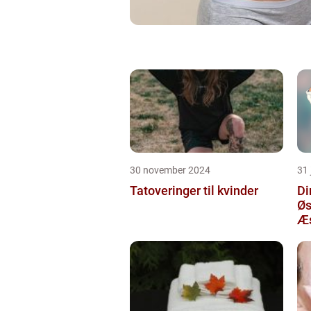
30 november 2024
31 
Tatoveringer til kvinder
Di
Øs
Æs