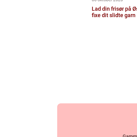
Lad din frisør på Ø
fixe dit slidte garn