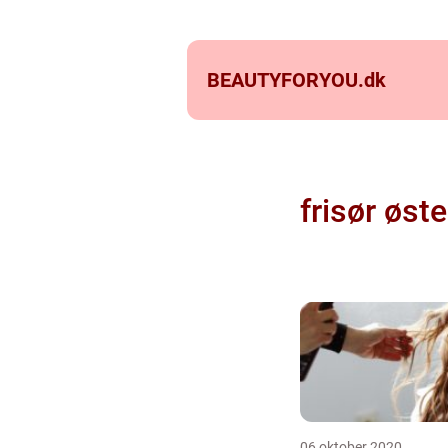
BEAUTYFORYOU.
dk
frisør øst
06 oktober 2020