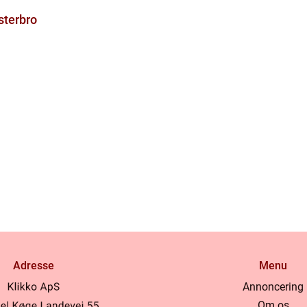
sterbro
Adresse
Menu
Annoncering
Om os