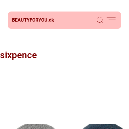
BEAUTYFORYOU.
dk
sixpence