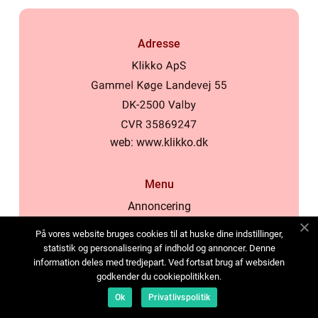
Adresse
web:
www.klikko.dk
Menu
Annoncering
Om os
På vores website bruges cookies til at huske dine indstillinger,
Cookies
statistik og personalisering af indhold og annoncer. Denne
information deles med tredjepart. Ved fortsat brug af websiden
Kontakt os
godkender du cookiepolitikken.
Sitemap
Ok
Privatlivspolitik